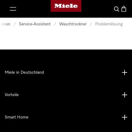
Miele-Homepage
nhalt springen
Suche
Waren
tionen
/
Service-Assistent
/
Waschtrockner
/
Problemlösung
Miele in Deutschland
Vorteile
Smart Home