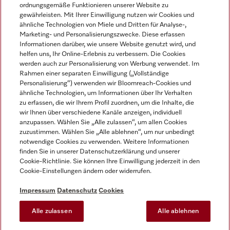
ordnungsgemäße Funktionieren unserer Website zu
gewährleisten. Mit Ihrer Einwilligung nutzen wir Cookies und
ähnliche Technologien von Miele und Dritten für Analyse-,
Marketing- und Personalisierungszwecke. Diese erfassen
Informationen darüber, wie unsere Website genutzt wird, und
helfen uns, Ihr Online-Erlebnis zu verbessern. Die Cookies
Miele auf Instagram
Miele auf Facebook
Miele auf Youtube
werden auch zur Personalisierung von Werbung verwendet. Im
Rahmen einer separaten Einwilligung („Vollständige
Personalisierung“) verwenden wir Bloomreach-Cookies und
ähnliche Technologien, um Informationen über Ihr Verhalten
zu erfassen, die wir Ihrem Profil zuordnen, um die Inhalte, die
wir Ihnen über verschiedene Kanäle anzeigen, individuell
Impressum
anzupassen. Wählen Sie „Alle zulassen“, um allen Cookies
zuzustimmen. Wählen Sie „Alle ablehnen“, um nur unbedingt
AGB
notwendige Cookies zu verwenden. Weitere Informationen
Datenschutz
finden Sie in unserer Datenschutzerklärung und unserer
Nutzungsbedingungen
Cookie-Richtlinie. Sie können Ihre Einwilligung jederzeit in den
Cookie-Einstellungen ändern oder widerrufen.
Barrierefreiheitserklärung
EU-Gesetzen über digitale Dienste
Impressum
Datenschutz
Cookies
Widerrufsantrag
Alle zulassen
Alle ablehnen
Cookie-Einstellungen