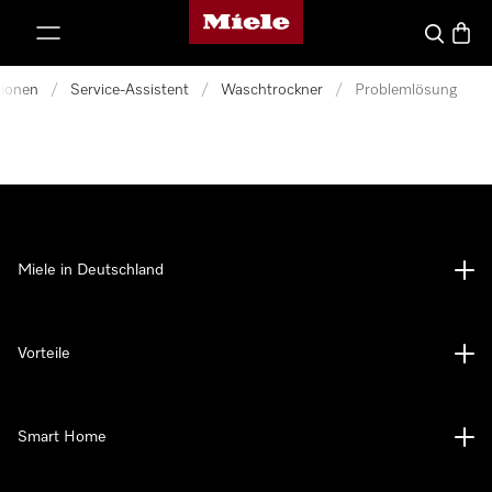
Miele-Homepage
nhalt springen
Suche
Waren
tionen
/
Service-Assistent
/
Waschtrockner
/
Problemlösung
Miele in Deutschland
Vorteile
Smart Home