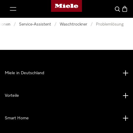
Miele-Homepage
nhalt springen
Suche
Waren
tionen
/
Service-Assistent
/
Waschtrockner
/
Problemlösung
Miele in Deutschland
Vorteile
Smart Home