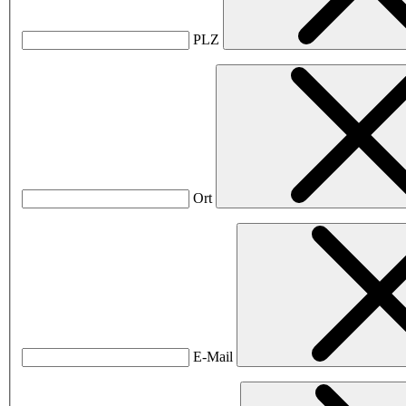
PLZ
Ort
E-Mail