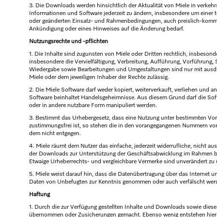
3. Die Downloads werden hinsichtlich der Aktualität von Miele in verkehrs
Informationen und Software jederzeit zu ändern, insbesondere um einer 
oder geänderten Einsatz- und Rahmenbedingungen, auch preislich-kommer
Ankündigung oder eines Hinweises auf die Änderung bedarf.
Nutzungsrechte und -pflichten
1. Die Inhalte sind zugunsten von Miele oder Dritten rechtlich, insbesond
insbesondere die Vervielfältigung, Verbreitung, Aufführung, Vorführun
Wiedergabe sowie Bearbeitungen und Umgestaltungen sind nur mit ausdrü
Miele oder dem jeweiligen Inhaber der Rechte zulässig.
2. Die Miele Software darf weder kopiert, weiterverkauft, verliehen und a
Software beinhaltet Handelsgeheimnisse. Aus diesem Grund darf die Softw
oder in andere nutzbare Form manipuliert werden.
3. Bestimmt das Urhebergesetz, dass eine Nutzung unter bestimmten V
zustimmungsfrei ist, so stehen die in den vorangegangenen Nummern v
dem nicht entgegen.
4. Miele räumt dem Nutzer das einfache, jederzeit widerrufliche, nicht au
der Downloads zur Unterstützung der Geschäftsabwicklung im Rahmen be
Etwaige Urheberrechts- und vergleichbare Vermerke sind unverändert z
5. Miele weist darauf hin, dass die Datenübertragung über das Internet un
Daten von Unbefugten zur Kenntnis genommen oder auch verfälscht wer
Haftung
1. Durch die zur Verfügung gestellten Inhalte und Downloads sowie diese
übernommen oder Zusicherungen gemacht. Ebenso wenig entstehen hier