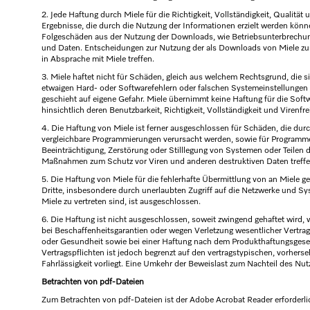
2. Jede Haftung durch Miele für die Richtigkeit, Vollständigkeit, Qualität
Ergebnisse, die durch die Nutzung der Informationen erzielt werden könne
Folgeschäden aus der Nutzung der Downloads, wie Betriebsunterbrechun
und Daten. Entscheidungen zur Nutzung der als Downloads von Miele zur 
in Absprache mit Miele treffen.
3. Miele haftet nicht für Schäden, gleich aus welchem Rechtsgrund, die 
etwaigen Hard- oder Softwarefehlern oder falschen Systemeinstellunge
geschieht auf eigene Gefahr. Miele übernimmt keine Haftung für die Sof
hinsichtlich deren Benutzbarkeit, Richtigkeit, Vollständigkeit un
4. Die Haftung von Miele ist ferner ausgeschlossen für Schäden, die durc
vergleichbare Programmierungen verursacht werden, sowie für Programme
Beeinträchtigung, Zerstörung oder Stilllegung von Systemen oder Teilen d
Maßnahmen zum Schutz vor Viren und anderen destruktiven Daten treffe
5. Die Haftung von Miele für die fehlerhafte Übermittlung von an Miele 
Dritte, insbesondere durch unerlaubten Zugriff auf die Netzwerke und Sy
Miele zu vertreten sind, ist ausgeschlossen.
6. Die Haftung ist nicht ausgeschlossen, soweit zwingend gehaftet wird, wi
bei Beschaffenheitsgarantien oder wegen Verletzung wesentlicher Vertrags
oder Gesundheit sowie bei einer Haftung nach dem Produkthaftungsgeset
Vertragspflichten ist jedoch begrenzt auf den vertragstypischen, vorher
Fahrlässigkeit vorliegt. Eine Umkehr der Beweislast zum Nachteil des Nutz
Betrachten von pdf-Dateien
Zum Betrachten von pdf-Dateien ist der Adobe Acrobat Reader erforderli