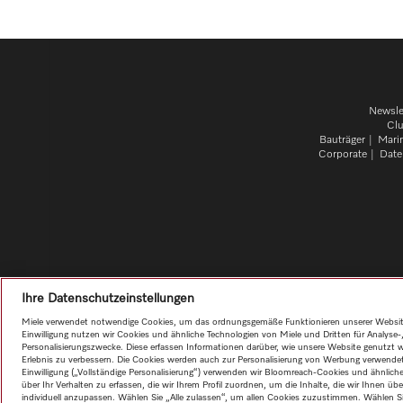
Newsle
Cl
Bauträger
Mari
Corporate
Date
Ihre Datenschutzeinstellungen
Miele verwendet notwendige Cookies, um das ordnungsgemäße Funktionieren unserer Website 
Einwilligung nutzen wir Cookies und ähnliche Technologien von Miele und Dritten für Analyse
Personalisierungszwecke. Diese erfassen Informationen darüber, wie unsere Website genutzt wi
Erlebnis zu verbessern. Die Cookies werden auch zur Personalisierung von Werbung verwende
Einwilligung („Vollständige Personalisierung“) verwenden wir Bloomreach-Cookies und ähnlic
über Ihr Verhalten zu erfassen, die wir Ihrem Profil zuordnen, um die Inhalte, die wir Ihnen üb
individuell anzupassen. Wählen Sie „Alle zulassen“, um allen Cookies zuzustimmen. Wählen S