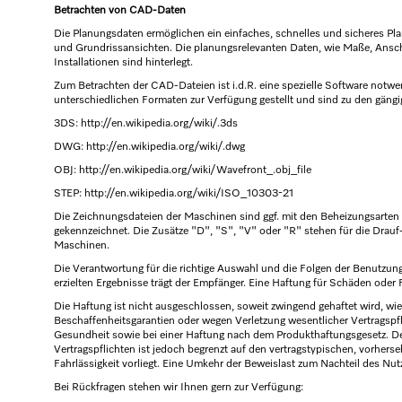
Betrachten von CAD-Daten
Die Planungsdaten ermöglichen ein einfaches, schnelles und sicheres Pla
und Grundrissansichten. Die planungsrelevanten Daten, wie Maße, Ansch
Installationen sind hinterlegt.
Zum Betrachten der CAD-Dateien ist i.d.R. eine spezielle Software notw
unterschiedlichen Formaten zur Verfügung gestellt und sind zu den gä
3DS: http://en.wikipedia.org/wiki/.3ds
DWG: http://en.wikipedia.org/wiki/.dwg
OBJ: http://en.wikipedia.org/wiki/Wavefront_.obj_file
STEP: http://en.wikipedia.org/wiki/ISO_10303-21
Die Zeichnungsdateien der Maschinen sind ggf. mit den Beheizungsarten 
gekennzeichnet. Die Zusätze "D", "S", "V" oder "R" stehen für die Drauf
Maschinen.
Die Verantwortung für die richtige Auswahl und die Folgen der Benutzun
erzielten Ergebnisse trägt der Empfänger. Eine Haftung für Schäden oder
Die Haftung ist nicht ausgeschlossen, soweit zwingend gehaftet wird, wie z
Beschaffenheitsgarantien oder wegen Verletzung wesentlicher Vertragspfli
Gesundheit sowie bei einer Haftung nach dem Produkthaftungsgesetz. D
Vertragspflichten ist jedoch begrenzt auf den vertragstypischen, vorher
Fahrlässigkeit vorliegt. Eine Umkehr der Beweislast zum Nachteil des Nutz
Bei Rückfragen stehen wir Ihnen gern zur Verfügung: