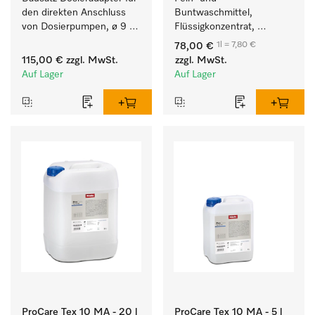
den direkten Anschluss 
Buntwaschmittel, 
von Dosierpumpen, ø 9 
Flüssigkonzentrat, 
mm, bei bis zu 11 kg 
mildalkalisch, 10 l zur 
1l = 7,80 €
78,00 €
Füllmenge.
Reinigung von 
115,00 €
zzgl. MwSt.
zzgl. MwSt.
Buntwäsche und 
Auf Lager
Auf Lager
empfindlichen Textilien.
ProCare Tex 10 MA - 20 l
ProCare Tex 10 MA - 5 l