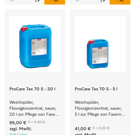
ProCare Tex 70 S - 20 l
ProCare Tex 70 S - 5 l
Weichspüler, 
Weichspüler, 
Flüssigkonzentrat, sauer, 
Flüssigkonzentrat, sauer, 
20 l zur Pflege von Fasern 
5 l zur Pflege von Fasern 
für eine langfristige 
für eine langfristige 
1l = 4,95 €
99,00 €
Geschmeidigkeit der 
Geschmeidigkeit der 
1l = 8,20 €
zzgl. MwSt.
41,00 €
Textilien.
Textilien.