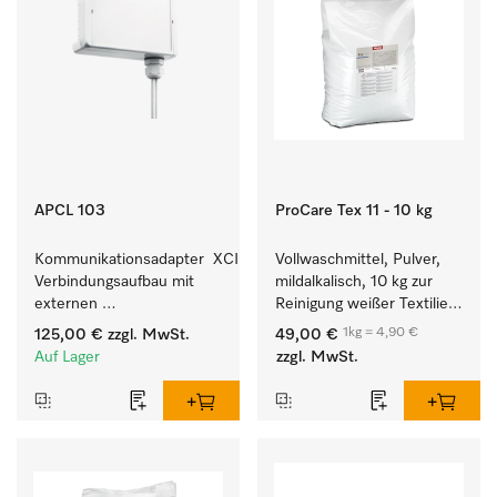
APCL 103
ProCare Tex 11 - 10 kg
Kommunikationsadapter  XCI zum 
Vollwaschmittel, Pulver, 
Verbindungsaufbau mit 
mildalkalisch, 10 kg zur 
externen 
Reinigung weißer Textilien 
Kassiersystemen.
und farbechter 
1kg = 4,90 €
125,00 €
zzgl. MwSt.
49,00 €
Buntwäsche.
Auf Lager
zzgl. MwSt.