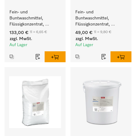
Fein- und 
Fein- und 
Buntwaschmittel, 
Buntwaschmittel, 
Flüssigkonzentrat, 
Flüssigkonzentrat, 
mildalkalisch, 20 l zur 
mildalkalisch, 5 l zur 
1l = 6,65 €
1l = 9,80 €
133,00 €
49,00 €
Reinigung von 
Reinigung von 
zzgl. MwSt.
zzgl. MwSt.
Buntwäsche und 
Buntwäsche und 
Auf Lager
Auf Lager
empfindlichen Textilien.
empfindlichen Textilien.