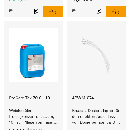
Auf Lager
zzgl. MwSt.
ProCare Tex 70 S - 10 l
APWM 074
Weichspüler, 
Bausatz Dosieradapter für 
Flüssigkonzentrat, sauer, 
den direkten Anschluss 
10 l zur Pflege von Fasern 
von Dosierpumpen, ø 9 
für eine langfristige 
mm, bei bis zu 9 kg 