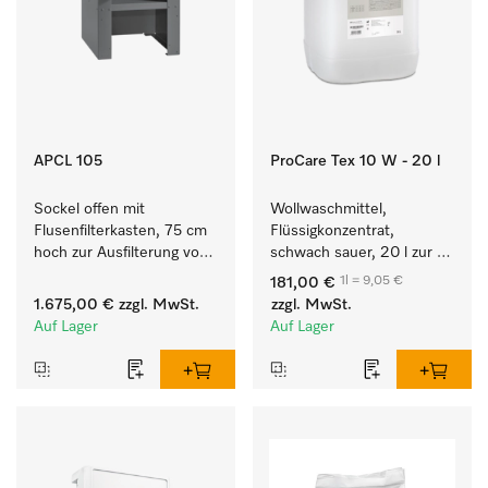
APCL 105
ProCare Tex 10 W - 20 l
Sockel offen mit 
Wollwaschmittel, 
Flusenfilterkasten, 75 cm 
Flüssigkonzentrat, 
hoch zur Ausfilterung von 
schwach sauer, 20 l zur 
Flusen und groben 
maschinellen Reinigung 
1l = 9,05 €
181,00 €
Partikeln aus der Lauge.
von Wolle.
1.675,00 €
zzgl. MwSt.
zzgl. MwSt.
Auf Lager
Auf Lager