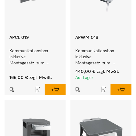
APCL 019
APWM 018
Kommunikationsbox 
Kommunikationsbox 
inklusive 
inklusive 
Montagesatz  zum 
Montagesatz  zum 
Verbindungsaufbau von 
Verbindungsaufbau von 9 
440,00 €
zzgl. MwSt.
Waschmaschine/Ablufttrockner 
- 11 kg Waschmaschine 
165,00 €
zzgl. MwSt.
Auf Lager
mit externen Systemen.
mit externen Systemen. 