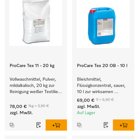
ProCare Tex 11 - 20 kg
ProCare Tex 20 OB - 10 l
Vollwaschmittel, Pulver, 
Bleichmittel, 
mildalkalisch, 20 kg zur 
Flüssigkonzentrat, sauer, 
Reinigung weißer Textilien 
10 l zur wirksamen 
und farbechter 
Entfernung von 
1l = 6,90 €
69,00 €
Buntwäsche.
hartnäckigen Flecken.
1kg = 3,90 €
78,00 €
zzgl. MwSt.
zzgl. MwSt.
Auf Lager