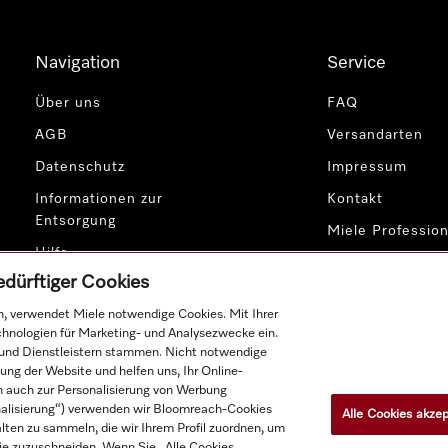
Navigation
Service
Über uns
FAQ
AGB
Versandarten
Datenschutz
Impressum
Informationen zur
Kontakt
Entsorgung
Miele Profession
Hilfe
edürftiger Cookies
Cookie-Einstellungen
, verwendet Miele notwendige Cookies. Mit Ihrer
chnologien für Marketing- und Analysezwecke ein.
 und Dienstleistern stammen. Nicht notwendige
ung der Website und helfen uns, Ihr Online-
en auch zur Personalisierung von Werbung
nalisierung“) verwenden wir Bloomreach-Cookies
Alle Cookies akzep
lten zu sammeln, die wir Ihrem Profil zuordnen, um
Produktpreise zzgl. MwSt.; Lieferung stets ohne Dekorationsmat
 Sie zuzuschneiden. Wenn Sie „Alle Cookies