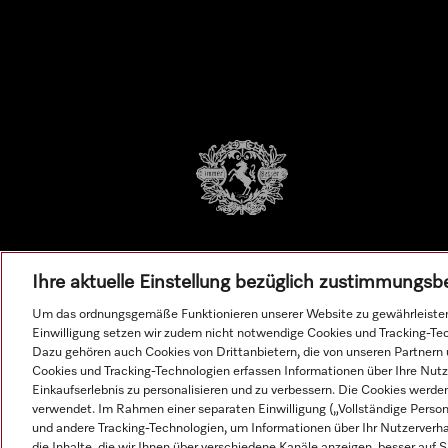
Ihre aktuelle Einstellung bezüglich zustimmungsb
Um das ordnungsgemäße Funktionieren unserer Website zu gewährleisten
Einwilligung setzen wir zudem nicht notwendige Cookies und Tracking-Te
Dazu gehören auch Cookies von Drittanbietern, die von unseren Partnern
Cookies und Tracking-Technologien erfassen Informationen über Ihre Nutz
Einkaufserlebnis zu personalisieren und zu verbessern. Die Cookies werd
verwendet. Im Rahmen einer separaten Einwilligung („Vollständige Perso
und andere Tracking-Technologien, um Informationen über Ihr Nutzerverha
Alle 
die Inhalte, die wir Ihnen über verschiedene Kanäle anzeigen, besser auf