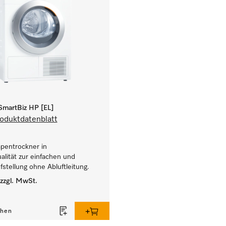
martBiz HP [EL]
oduktdatenblatt
entrockner in
lität zur einfachen und
ufstellung ohne Abluftleitung.
zzgl. MwSt.
chen