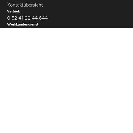
Kontaktübersicht
Vertrieb
0 52 41 22 44 644
Werkkundendienst
0 52 41 22 44 644
Finden Sie den passenden Händler
Newsletter
Folgen Sie Miele Professional
Datenschutz