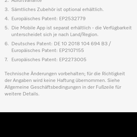
2.
Abluftvariante
3.
Sämtliches Zubehör ist optional erhältlich.
4.
Europäisches Patent: EP2532779
5.
Die Mobile App ist separat erhältlich - die Verfügbarkeit
unterscheidet sich je nach Land/Region.
6.
Deutsches Patent: DE 10 2018 104 694 B3 /
Europäisches Patent: EP2107155
7.
Europäisches Patent: EP2273005
Technische Änderungen vorbehalten; für die Richtigkeit
der Angaben wird keine Haftung übernommen. Siehe
Allgemeine Geschäftsbedingungen in der Fußzeile für
weitere Details.