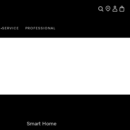
Suche
Händler finde
Mein Kun
Waren
SERVICE
PROFESSIONAL
•
Smart Home