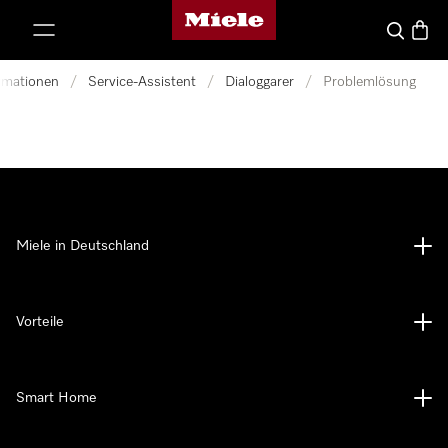
Miele-Homepage
nhalt springen
Suche
Waren
ormationen
/
Service-Assistent
/
Dialoggarer
/
Problemlösung
Miele in Deutschland
Vorteile
Smart Home