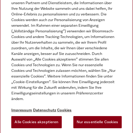
unseren Partnern und Dienstleistern, die Informationen über
Ihre Nutzung der Website sammeln und uns dabei helfen, Ihr
Online-Erlebnis zu personalisieren und zu verbessern. Die
Cookies werden auch zur Personalisierung von Anzeigen
verwendet. Im Rahmen einer separaten Einwilligung
(„Vollständige Personalisierung“) verwenden wir Bloomreach-
Miele auf Instagram
Miele auf Facebook
Miele auf Youtube
Cookies und andere Tracking-Technologien, um Informationen
über Ihr Nutzerverhalten zu sammeln, die wir Ihrem Profil
zuordnen, um die Inhalte, die wir Ihnen über verschiedene
Kanäle anzeigen, besser auf Sie zuzuschneiden. Durch
Auswahl von „Alle Cookies akzeptieren“ stimmen Sie allen
Cookies und Technologien zu. Wenn Sie nur essenzielle
Impressum
Cookies und Technologien zulassen möchten, wählen Sie „Nur
essenzielle Cookies“. Weitere Informationen finden Sie unter
AGB
„Cookie-Einstellungen“. Sie können Ihre Einwilligung jederzeit
Datenschutz
mit Wirkung für die Zukunft widerrufen, indem Sie Ihre
Nutzungsbedingungen
Einwilligungseinstellungen in unserem Präferenzcenter
ändern.
Barrierefreiheitserklärung
EU-Gesetzen über digitale Dienste
Impressum
Datenschutz
Cookies
Widerrufsantrag
Alle Cookies akzeptieren
Nur essentielle Cookies
Cookie Einstellungen