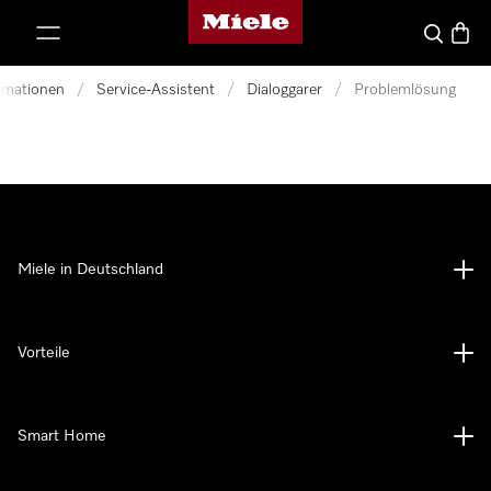
Miele-Homepage
nhalt springen
Suche
Waren
ormationen
/
Service-Assistent
/
Dialoggarer
/
Problemlösung
Miele in Deutschland
Vorteile
Smart Home