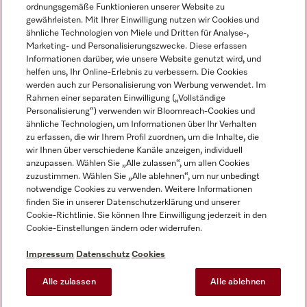
ordnungsgemäße Funktionieren unserer Website zu
gewährleisten. Mit Ihrer Einwilligung nutzen wir Cookies und
ähnliche Technologien von Miele und Dritten für Analyse-,
Marketing- und Personalisierungszwecke. Diese erfassen
Informationen darüber, wie unsere Website genutzt wird, und
helfen uns, Ihr Online-Erlebnis zu verbessern. Die Cookies
Miele auf Instagram
Miele auf Facebook
Miele auf Youtube
werden auch zur Personalisierung von Werbung verwendet. Im
Rahmen einer separaten Einwilligung („Vollständige
Personalisierung“) verwenden wir Bloomreach-Cookies und
ähnliche Technologien, um Informationen über Ihr Verhalten
zu erfassen, die wir Ihrem Profil zuordnen, um die Inhalte, die
wir Ihnen über verschiedene Kanäle anzeigen, individuell
Impressum
anzupassen. Wählen Sie „Alle zulassen“, um allen Cookies
zuzustimmen. Wählen Sie „Alle ablehnen“, um nur unbedingt
AGB
notwendige Cookies zu verwenden. Weitere Informationen
Datenschutz
finden Sie in unserer Datenschutzerklärung und unserer
Nutzungsbedingungen
Cookie-Richtlinie. Sie können Ihre Einwilligung jederzeit in den
Cookie-Einstellungen ändern oder widerrufen.
Barrierefreiheitserklärung
EU-Gesetzen über digitale Dienste
Impressum
Datenschutz
Cookies
Widerrufsantrag
Alle zulassen
Alle ablehnen
Cookie-Einstellungen