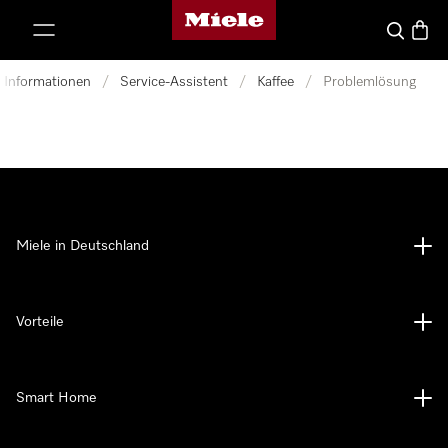
Miele-Homepage
nhalt springen
Suche
Waren
d Informationen
/
Service-Assistent
/
Kaffee
/
Problemlösung
Miele in Deutschland
Vorteile
Smart Home