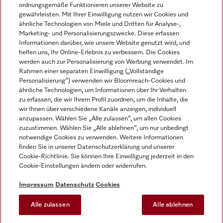
ordnungsgemäße Funktionieren unserer Website zu
gewährleisten. Mit Ihrer Einwilligung nutzen wir Cookies und
ähnliche Technologien von Miele und Dritten für Analyse-,
Marketing- und Personalisierungszwecke. Diese erfassen
Informationen darüber, wie unsere Website genutzt wird, und
helfen uns, Ihr Online-Erlebnis zu verbessern. Die Cookies
Miele auf Instagram
Miele auf Facebook
Miele auf Youtube
werden auch zur Personalisierung von Werbung verwendet. Im
Rahmen einer separaten Einwilligung („Vollständige
Personalisierung“) verwenden wir Bloomreach-Cookies und
ähnliche Technologien, um Informationen über Ihr Verhalten
zu erfassen, die wir Ihrem Profil zuordnen, um die Inhalte, die
wir Ihnen über verschiedene Kanäle anzeigen, individuell
Impressum
anzupassen. Wählen Sie „Alle zulassen“, um allen Cookies
zuzustimmen. Wählen Sie „Alle ablehnen“, um nur unbedingt
AGB
notwendige Cookies zu verwenden. Weitere Informationen
Datenschutz
finden Sie in unserer Datenschutzerklärung und unserer
Nutzungsbedingungen
Cookie-Richtlinie. Sie können Ihre Einwilligung jederzeit in den
Cookie-Einstellungen ändern oder widerrufen.
Barrierefreiheitserklärung
EU-Gesetzen über digitale Dienste
Impressum
Datenschutz
Cookies
Widerrufsantrag
Alle zulassen
Alle ablehnen
Cookie-Einstellungen