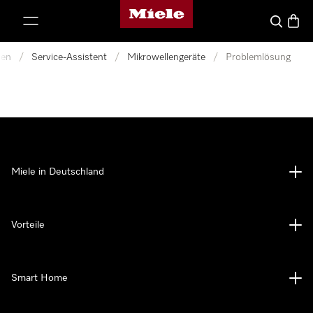
Miele-Homepage
nhalt springen
Suche
Waren
nen
/
Service-Assistent
/
Mikrowellengeräte
/
Problemlösung
Miele in Deutschland
Vorteile
Smart Home