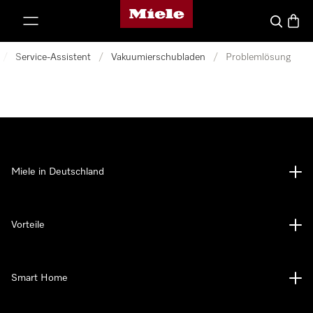
Miele-Homepage
nhalt springen
Suche
Waren
/
Service-Assistent
/
Vakuumierschubladen
/
Problemlösung
Miele in Deutschland
Vorteile
Smart Home