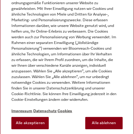
ordnungsgemäße Funktionieren unserer Website zu
gewährleisten. Mit Ihrer Einwilligung nutzen wir Cookies und
ähnliche Technologien von Miele und Dritten für Analyse-,
Marketing- und Personalisierungszwecke. Diese erfassen
Informationen darüber, wie unsere Website genutzt wird, und
helfen uns, Ihr Online-Erlebnis zu verbessern. Die Cookies
Miele auf Instagram
Miele auf Facebook
Miele auf Youtube
werden auch zur Personalisierung von Werbung verwendet. Im
Rahmen einer separaten Einwilligung („Vollständige
Personalisierung“) verwenden wir Bloomreach-Cookies und
ähnliche Technologien, um Informationen über Ihr Verhalten
zu erfassen, die wir Ihrem Profil zuordnen, um die Inhalte, die
wir Ihnen über verschiedene Kanäle anzeigen, individuell
Impressum
anzupassen. Wählen Sie „Alle akzeptieren“, um alle Cookies
zuzulassen. Wählen Sie „Alle ablehnen“, um nur unbedingt
AGB
notwendige Cookies zu verwenden. Weitere Informationen
Datenschutz
finden Sie in unserer Datenschutzerklärung und unserer
Nutzungsbedingungen
Cookie-Richtlinie. Sie können Ihre Einwilligung jederzeit in den
Cookie-Einstellungen ändern oder widerrufen.
Barrierefreiheitserklärung
EU-Gesetzen über digitale Dienste
Impressum
Datenschutz
Cookies
Widerrufsantrag
Alle akzeptieren
Alle ablehnen
Cookie-Einstellungen