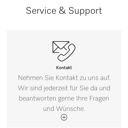
PWD 8692
Außenmaß, Nettobreite in mm
Service & Support
405
Außenmaß, Nettotiefe in mm
435
Außenmaß, Bruttohöhe in mm
i
100
Außenmaß, Bruttobreite in mm
i
Kontakt
425
Nehmen Sie Kontakt zu uns auf.
Wir sind jederzeit für Sie da und
Außenmaß, Bruttotiefe in mm
i
450
beantworten gerne Ihre Fragen
und Wünsche.
Nettogewicht in kg
0,5