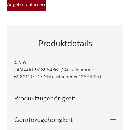
Angebot anfordern
Produktdetails
A 310
EAN 4002516854661
/ Artikelnummer
69631001D
/ Materialnummer 12684420
Produktzugehörigkeit
Reinigungs- und Desinfektionsautomaten,
Gerätezugehörigkeit
Medizin