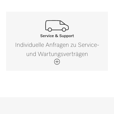
Bruttogewicht in kg
i
0,83
Service & Support
Rufen Sie unsere Experten an.
Individuelle Anfragen zu Service-
Wenn Sie Fragen haben oder weitere
und Wartungsverträgen
Informationen benötigen, kontaktieren Sie
uns bitte unter 0 52 41 22 44 644*
Jetzt anrufen
*Gebührenfrei
Service- und