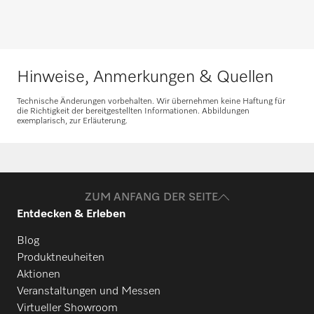
Hinweise, Anmerkungen & Quellen
Ersatzteile anfragen
Technische Änderungen vorbehalten. Wir übernehmen keine Haftung für
die Richtigkeit der bereitgestellten Informationen. Abbildungen
exemplarisch, zur Erläuterung.
Benötigen Sie Ersatzteile für Ihre
Produkte? Melden Sie sich gerne bei uns!
Ersatzteile anfragen
ZUM ANFANG DER SEITE
Entdecken & Erleben
Blog
Produktneuheiten
Aktionen
Veranstaltungen und Messen
Virtueller Showroom