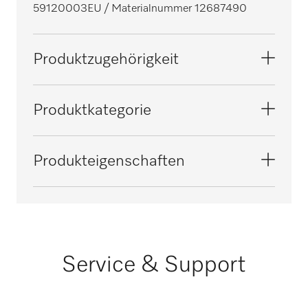
59120003EU
/ Materialnummer 12687490
Produktzugehörigkeit
Trockenschränke
Produktkategorie
Sonstiges Zubehör
Produkteigenschaften
Material
Stahlblech verzinkt, gepulvert
Farbe
Service & Support
Weiß