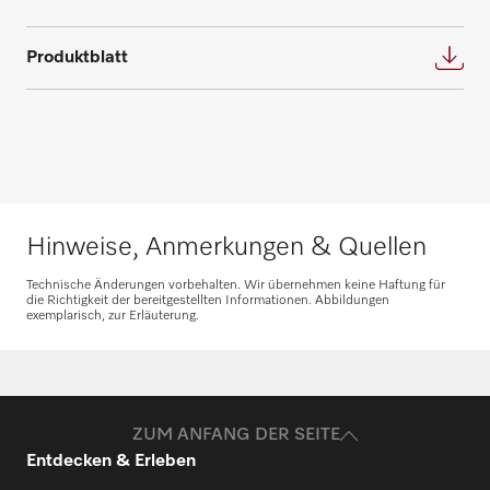
Wir bieten die passende Lösung für jeden
Fordern Sie Ihren persönlichen
Bedarf und beantworten gerne weitere
Produktblatt
Beratungstermin für eine individuelle
Fragen zu Service- und Wartungsverträgen.
Planung an.
Nehmen Sie Kontakt auf
Beratung anfragen
Hinweise, Anmerkungen & Quellen
Technische Änderungen vorbehalten. Wir übernehmen keine Haftung für
die Richtigkeit der bereitgestellten Informationen. Abbildungen
exemplarisch, zur Erläuterung.
Ersatzteile anfragen
Benötigen Sie Ersatzteile für Ihre
Produkte? Melden Sie sich gerne bei uns!
ZUM ANFANG DER SEITE
Entdecken & Erleben
Ersatzteile anfragen