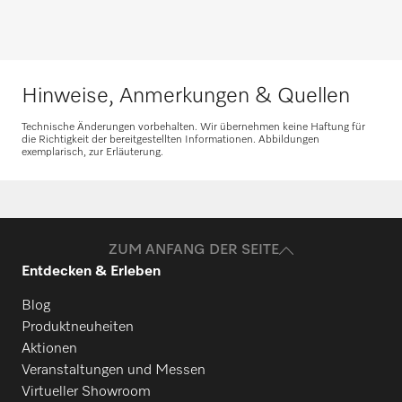
Hinweise, Anmerkungen & Quellen
Ersatzteile anfragen
Technische Änderungen vorbehalten. Wir übernehmen keine Haftung für
die Richtigkeit der bereitgestellten Informationen. Abbildungen
exemplarisch, zur Erläuterung.
Benötigen Sie Ersatzteile für Ihre
Produkte? Melden Sie sich gerne bei uns!
Ersatzteile anfragen
ZUM ANFANG DER SEITE
Entdecken & Erleben
Blog
Produktneuheiten
Aktionen
Veranstaltungen und Messen
Virtueller Showroom