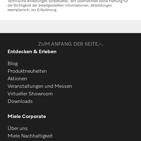
Technische Änderungen vorbehalten. Wir übernehmen keine Haftung für
die Richtigkeit der bereitgestellten Informationen. Abbildungen
exemplarisch, zur Erläuterung.
Ersatzteile anfragen
Benötigen Sie Ersatzteile für Ihre
Produkte? Melden Sie sich gerne bei uns!
ZUM ANFANG DER SEITE
Entdecken & Erleben
Ersatzteile anfragen
Blog
Produktneuheiten
Aktionen
Veranstaltungen und Messen
Virtueller Showroom
Downloads
Miele Corporate
Über uns
Miele Nachhaltigkeit