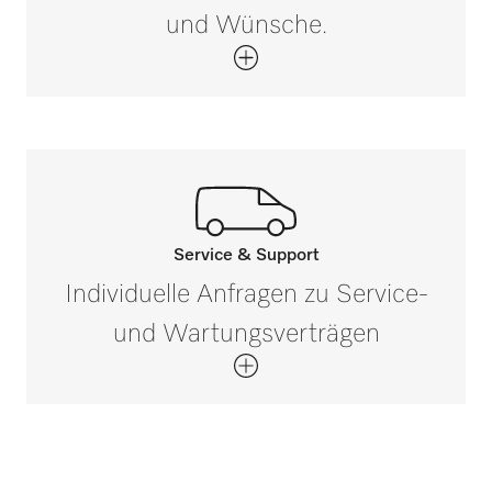
PLW 8617
und Wünsche.
Nettogewicht in kg
1,22
PLW 8683
Bruttogewicht in kg
i
1,54
PLW 8683 CD
PLW 8693
Service & Support
Rufen Sie unsere Experten an.
Individuelle Anfragen zu Service-
Wenn Sie Fragen haben oder weitere
PLW 6011
und Wartungsverträgen
Informationen benötigen, kontaktieren Sie
uns bitte unter 0 52 41 22 44 644*
PLW 6111
Jetzt anrufen
PLW 7111
*Gebührenfrei