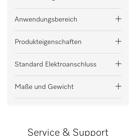
G 7826
Siebschale
Anwendungsbereich
Reinigungs- und Desinfektionsautomaten,
Medizin
PG 8527
Aufbereitung von Laborglas
Produkteigenschaften
Großraum Reinigungs- und
Desinfektionsautomaten, Medizin
PG 8528
Aufbereitung von GYN-Instrumentarium
Material
Standard Elektroanschluss
Edelstahl
G 7831
Aufbereitung von HNO-Instrumentarium
Farbe
Phasenanzahl
Maße und Gewicht
Edelstahl
0
PG 8535
Aufbereitung von OP-Instrumenten
Spannung in V
Außenmaß, Nettohöhe in mm
0-0
55
PG 8536
Frequenz in Hz
Außenmaß, Nettobreite in mm
Service & Support
0-0
255