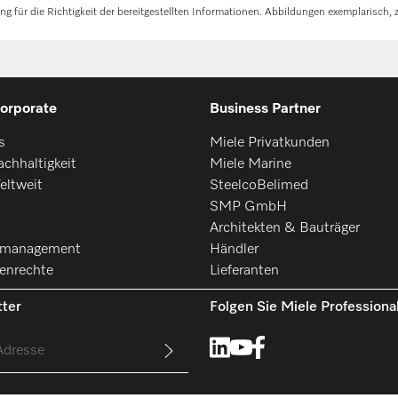
für die Richtigkeit der bereitgestellten Informationen. Abbildungen exemplarisch, z
orporate
Business Partner
s
Miele Privatkunden
chhaltigkeit
Miele Marine
eltweit
SteelcoBelimed
SMP GmbH
Architekten & Bauträger
smanagement
Händler
enrechte
Lieferanten
ter
Folgen Sie Miele Professiona