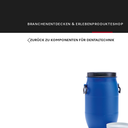
springen
BRANCHEN
ENTDECKEN & ERLEBEN
PRODUKTE
SHOP
Startseite
Produkte
Dentaltechnik
Komponenten für Dental
ZURÜCK ZU KOMPONENTEN FÜR DENTALTECHNIK