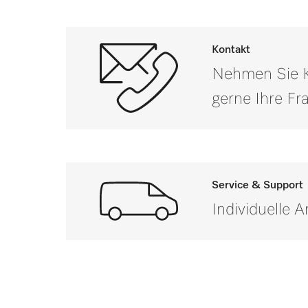
PG 8057 TD
Nettogewicht in kg
PG 8057 TD U
Bruttogewicht in kg
i
Kontakt
Nehmen Sie Ko
PG 8058
gerne Ihre F
PG 8058 U
PG 8059
PG 8059 U
Service & Support
Individuelle 
PG 8060
PG 8061
Wenn Sie Fragen haben od
PG 8061 U
PG 8063