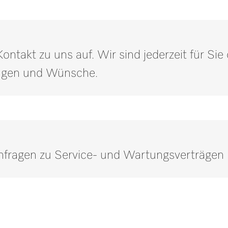
1,87
2,65
ntakt zu uns auf. Wir sind jederzeit für Si
ragen und Wünsche.
Anfragen zu Service- und Wartungsverträgen
Rufen Sie unsere Experten an.
er weitere Informationen benötigen, kontaktieren Sie uns bitte
Jetzt anrufen