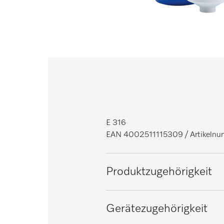
E 316
EAN 4002511115309
/ Artikel
Produktzugehörigkeit
Spülmaschinen Frischwasser
Gerätezugehörigkeit