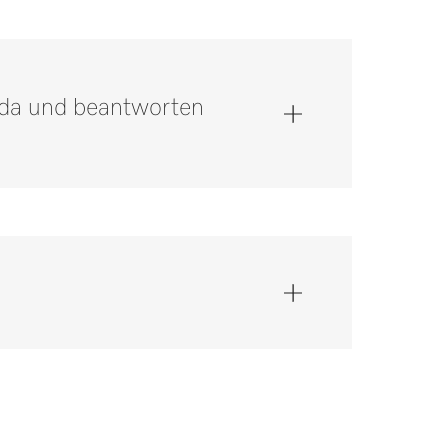
e da und beantworten
 unter 0 52 41 22 44 644*