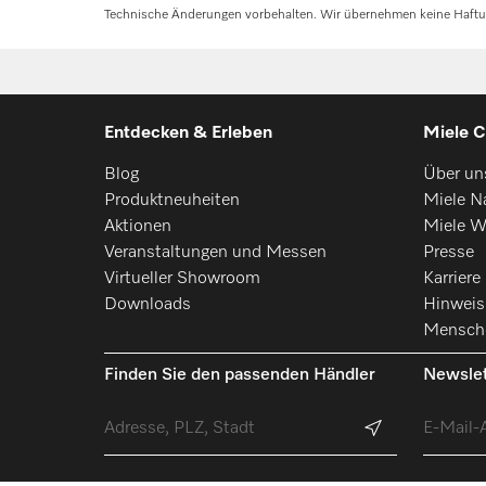
Technische Änderungen vorbehalten. Wir übernehmen keine Haftung 
PG 8099
PG 8099 U
Entdecken & Erleben
Miele C
PFD 400
Blog
Über un
PFD 400 U
Produktneuheiten
Miele Na
Aktionen
Miele W
PFD 401
Veranstaltungen und Messen
Presse
Virtueller Showroom
Karriere
PFD 401 U
Downloads
Hinwei
Mensch
PFD 402
Finden Sie den passenden Händler
Newslet
PFD 402 U
PFD 404