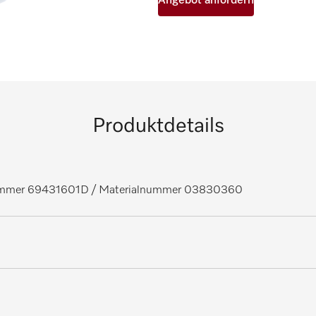
Angebot anfordern
Produktdetails
nummer 69431601D
/ Materialnummer 03830360