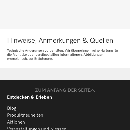
Nehmen Sie Kontakt auf
Beratung anfragen
Hinweise, Anmerkungen & Quellen
Technische Änderungen vorbehalten. Wir übernehmen keine Haftung für
die Richtigkeit der bereitgestellten Informationen. Abbildungen
exemplarisch, zur Erläuterung.
Ersatzteile anfragen
Benötigen Sie Ersatzteile für Ihre
Produkte? Melden Sie sich gerne bei uns!
ZUM ANFANG DER SEITE
Entdecken & Erleben
Ersatzteile anfragen
Blog
Produktneuheiten
Aktionen
Veranstaltungen und Messen