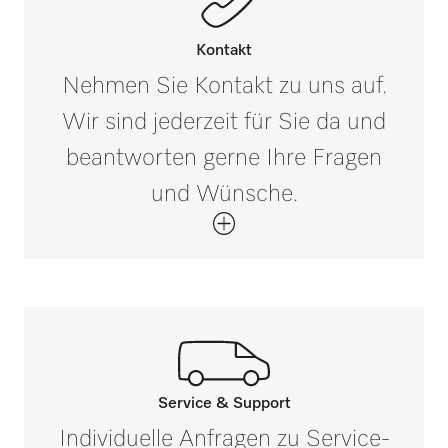
12
PWD 8682
Außenmaß, Bruttobreite in mm
i
Kontakt
80
Nehmen Sie Kontakt zu uns auf.
PWD 8682 CD
Wir sind jederzeit für Sie da und
Außenmaß, Bruttotiefe in mm
i
120
beantworten gerne Ihre Fragen
PWD 8692
und Wünsche.
Nettogewicht in kg
0,07
Bruttogewicht in kg
i
0,07
Service & Support
Rufen Sie unsere Experten an.
Individuelle Anfragen zu Service-