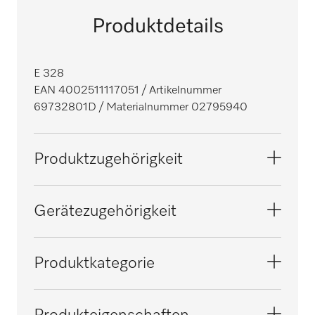
Produktdetails
E 328
EAN 4002511117051
/ Artikelnummer
69732801D
/ Materialnummer 02795940
Produktzugehörigkeit
Reinigungsgerät, klein, Dental
Gerätezugehörigkeit
Reinigungs- und Desinfektionsautomaten,
PG 8535
Produktkategorie
Medizin
PG 8536
Sonstiges Zubehör