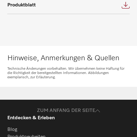
Bedarf und beantworten gerne weitere
Produktblatt
Beratungstermin für eine individuelle
Fragen zu Service- und Wartungsverträgen.
Planung an.
Nehmen Sie Kontakt auf
Beratung anfragen
Hinweise, Anmerkungen & Quellen
Technische Änderungen vorbehalten. Wir übernehmen keine Haftung für
die Richtigkeit der bereitgestellten Informationen. Abbildungen
exemplarisch, zur Erläuterung.
Ersatzteile anfragen
Benötigen Sie Ersatzteile für Ihre
Produkte? Melden Sie sich gerne bei uns!
ZUM ANFANG DER SEITE
Entdecken & Erleben
Ersatzteile anfragen
Blog