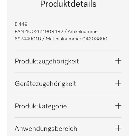
Produktdetails
E 449
EAN 4002511908482
/ Artikelnummer
69744901D
/ Materialnummer 04203890
Produktzugehörigkeit
Reinigungs- und Desinfektionsautomaten,
Gerätezugehörigkeit
Medizin
G 7823
Produktkategorie
Großraum Reinigungs- und
Desinfektionsautomaten, Medizin
G 7824
Aufnahme bzw. Adapter für
Anwendungsbereich
Übertragungsinstrumente