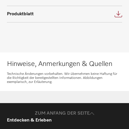
Wir bieten die passende Lösung für jeden
Fordern Sie Ihren persönlichen
Bedarf und beantworten gerne weitere
Produktblatt
Beratungstermin für eine individuelle
Fragen zu Service- und Wartungsverträgen.
Planung an.
Nehmen Sie Kontakt auf
Beratung anfragen
Hinweise, Anmerkungen & Quellen
Technische Änderungen vorbehalten. Wir übernehmen keine Haftung für
die Richtigkeit der bereitgestellten Informationen. Abbildungen
exemplarisch, zur Erläuterung.
Ersatzteile anfragen
Benötigen Sie Ersatzteile für Ihre
Produkte? Melden Sie sich gerne bei uns!
ZUM ANFANG DER SEITE
Entdecken & Erleben
Ersatzteile anfragen