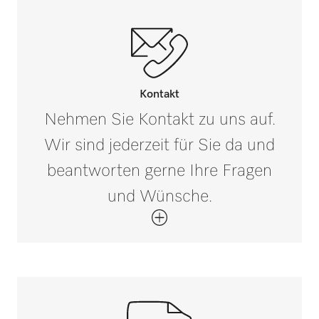
0-0
80
PG 8592
Absicherung in A
Außenmaß, Bruttotiefe in mm
i
0-0
120
PWD 8682
Durchmesser in mm
Kontakt
4
Nehmen Sie Kontakt zu uns auf.
PWD 8682 CD
Wir sind jederzeit für Sie da und
Nettogewicht in kg
0,01
beantworten gerne Ihre Fragen
PWD 8692
und Wünsche.
Bruttogewicht in kg
i
0,01