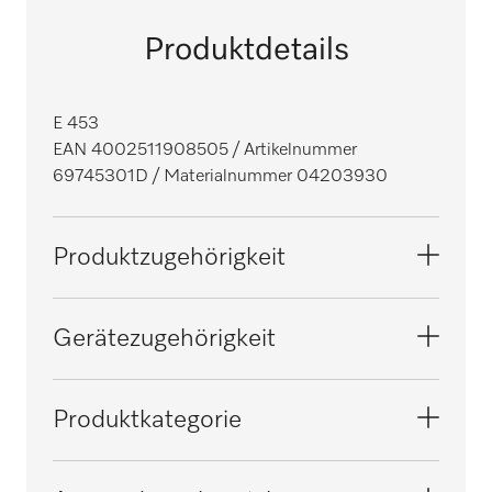
Produktdetails
E 453
EAN 4002511908505
/ Artikelnummer
69745301D
/ Materialnummer 04203930
Produktzugehörigkeit
Reinigungs- und Desinfektionsautomaten,
Gerätezugehörigkeit
Medizin
G 7826
Produktkategorie
Großraum Reinigungs- und
Desinfektionsautomaten, Medizin
PG 8527
Injektordüse