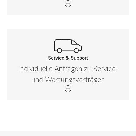
0,3
Bruttogewicht in kg
i
1
Service & Support
Rufen Sie unsere Experten an.
Individuelle Anfragen zu Service-
Wenn Sie Fragen haben oder weitere
und Wartungsverträgen
Informationen benötigen, kontaktieren Sie
uns bitte unter 0 52 41 22 44 644*
Jetzt anrufen
*Gebührenfrei