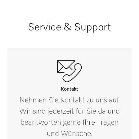
53
PWA 8672
Außenmaß, Nettobreite in mm
Service & Support
70
PWD 7121
Außenmaß, Nettotiefe in mm
120
PWD 7122
Außenmaß, Bruttohöhe in mm
i
100
PWD 8682
Außenmaß, Bruttobreite in mm
i
Kontakt
265
Nehmen Sie Kontakt zu uns auf.
PWD 8682 CD
Wir sind jederzeit für Sie da und
Außenmaß, Bruttotiefe in mm
i
180
beantworten gerne Ihre Fragen
PWD 8692
und Wünsche.
Nettogewicht in kg