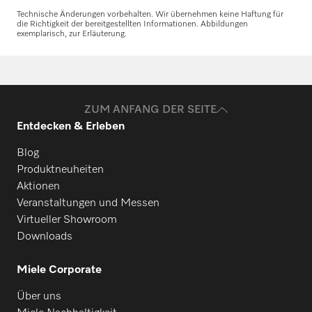
Ersatzteile anfragen
Technische Änderungen vorbehalten. Wir übernehmen keine Haftung für
die Richtigkeit der bereitgestellten Informationen. Abbildungen
exemplarisch, zur Erläuterung.
Benötigen Sie Ersatzteile für Ihre
Produkte? Melden Sie sich gerne bei uns!
Ersatzteile anfragen
ZUM ANFANG DER SEITE
Entdecken & Erleben
Blog
Produktneuheiten
Aktionen
Veranstaltungen und Messen
Virtueller Showroom
Downloads
Miele Corporate
Über uns