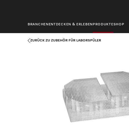
springen
BRANCHEN
ENTDECKEN & ERLEBEN
PRODUKTE
SHOP
Startseite
Produkte
Labortechnik
Zubehör für Laborspüler
ZURÜCK ZU ZUBEHÖR FÜR LABORSPÜLER