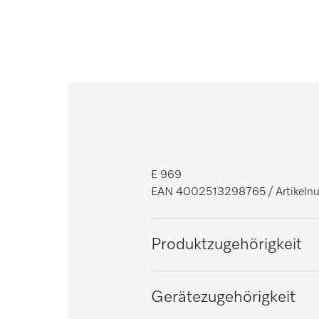
E 969
EAN 4002513298765
/ Artike
Produktzugehörigkeit
Großraum Reinigungs- und Desi
Gerätezugehörigkeit