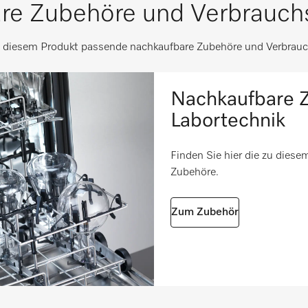
363
re Zubehöre und Verbrauchs
0-0
533
u diesem Produkt passende nachkaufbare Zubehöre und Verbrauc
0-0
165
i
Nachkaufbare Z
560
i
Labortechnik
535
i
Finden Sie hier die zu dies
1,33
Zubehöre.
2,24
Zum Zubehör