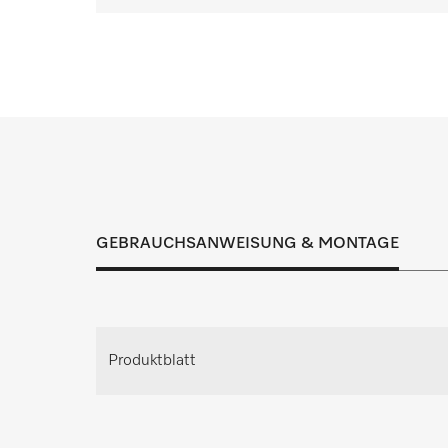
Wenn Sie Fragen haben od
Inspektion, Wartung und Instandhaltung t
Lösung für jeden
GEBRAUCHSANWEISUNG & MONTAGE
Individuellen Beratungste
Fordern Sie Ihren persönlichen Beratungste
Produktblatt
Planung an.
Beratung anfrag