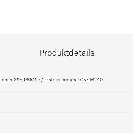
Produktdetails
lnummer 69596901D
/ Materialnummer 05746240
nfektionsautomaten, Labor