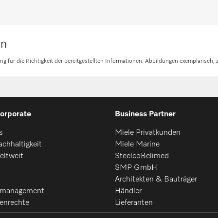
en
für die Richtigkeit der bereitgestellten Informationen. Abbildungen exemplarisch, z
orporate
Business Partner
s
Miele Privatkunden
chhaltigkeit
Miele Marine
eltweit
SteelcoBelimed
SMP GmbH
Architekten & Bauträger
smanagement
Händler
enrechte
Lieferanten