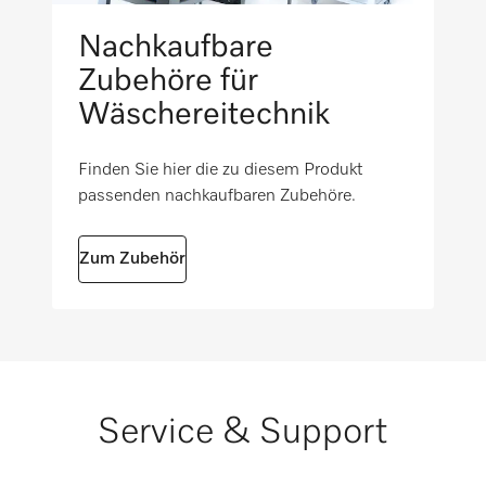
Nettogewicht in kg
Nachkaufbare
565
Zubehöre für
Wäschereitechnik
Bruttogewicht in kg
i
585
Finden Sie hier die zu diesem Produkt
passenden nachkaufbaren Zubehöre.
Zum Zubehör
Service & Support