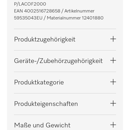
P/LACOF2000
EAN 4002516728658
/ Artikelnummer
59535043EU
/ Materialnummer 12401880
Produktzugehörigkeit
Mangeln
Geräte-/Zubehörzugehörigkeit
D 500-2000
Produktkategorie
D 600-1750
Sonstiges Zubehör
Produkteigenschaften
D 600-2000
Elektroanschluss
Maße und Gewicht
AC 230V 50HZ