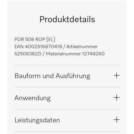
Produktdetails
PDR 508 ROP [EL]
EAN 4002516870418
/ Artikelnummer
52508362D
/ Materialnummer 12749260
Bauform und Ausführung
Bauform
Anwendung
Frontlader, säulenfähig
i
Baureihe
Geeignet für Hotellerie und Gastronomie
Leistungsdaten
Kleine Riesen