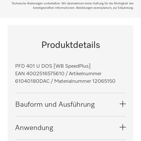
Technische Änderungen vorbehalten. Wir übernehmen keine Haftung für die Richtigkeit der
bereitgestellten Informationen. Abbildungen exemplarisch, zur Erläuterung.
Produktdetails
PFD 401 U DOS [WB SpeedPlus]
EAN 4002516575610
/ Artikelnummer
61040180DAC
/ Materialnummer 12065150
Bauform und Ausführung
Bauform
Anwendung
Unterbaubare Spülmaschine
i