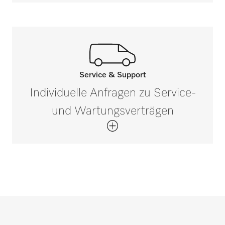
Service & Support
Rufen Sie unsere Experten an.
Individuelle Anfragen zu Service-
Wenn Sie Fragen haben oder weitere
und Wartungsverträgen
Informationen benötigen, kontaktieren Sie
uns bitte unter 0 52 41 22 44 644*
Jetzt anrufen
*Gebührenfrei
Service- und