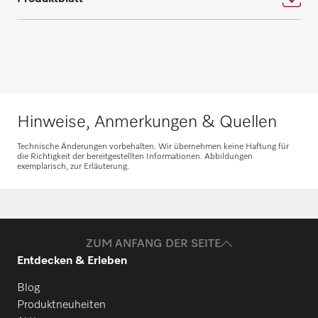
Benötigen Sie Ersatzteile für Ihre
Produkte? Melden Sie sich gerne bei uns!
Ersatzteile anfragen
Hinweise, Anmerkungen & Quellen
Technische Änderungen vorbehalten. Wir übernehmen keine Haftung für
die Richtigkeit der bereitgestellten Informationen. Abbildungen
exemplarisch, zur Erläuterung.
ZUM ANFANG DER SEITE
Entdecken & Erleben
Blog
Produktneuheiten