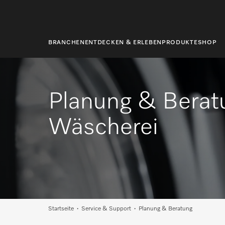
springen
BRANCHEN
ENTDECKEN & ERLEBEN
PRODUKTE
SHOP
Planung & Beratu
Wäscherei
Startseite
Service & Support
Planung & Beratung