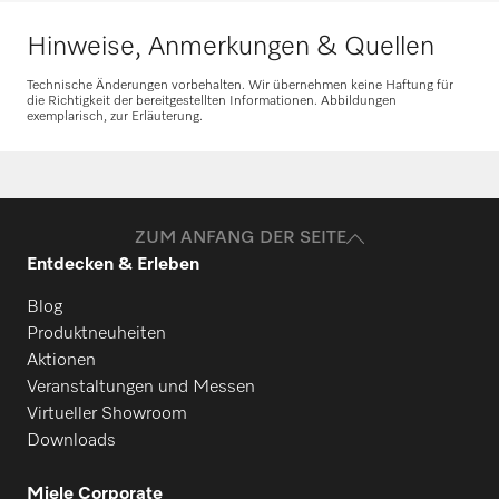
Ersatzteile anfragen
Hinweise, Anmerkungen & Quellen
Benötigen Sie Ersatzteile für Ihre
Technische Änderungen vorbehalten. Wir übernehmen keine Haftung für
Produkte? Melden Sie sich gerne bei uns!
die Richtigkeit der bereitgestellten Informationen. Abbildungen
exemplarisch, zur Erläuterung.
Ersatzteile anfragen
ZUM ANFANG DER SEITE
Entdecken & Erleben
Blog
Produktneuheiten
Aktionen
Veranstaltungen und Messen
Virtueller Showroom
Downloads
Miele Corporate