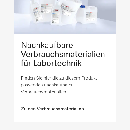
Spülraum aus hochwertigem Edelstahl
(1.4404/316L), elektropoliert
i
Rollsockel SlimLine
i
Nachkaufbare
Verbrauchsmaterialien
Drehzahlvariable Pumpe
i
für Labortechnik
Mehrfarbige Kammerbeleuchtung
Finden Sie hier die zu diesem Produkt
i
passenden nachkaufbaren
Verbrauchsmaterialien.
Modulares Korbdesign
i
Zu den Verbrauchsmaterialien
Kammerbeleuchtung