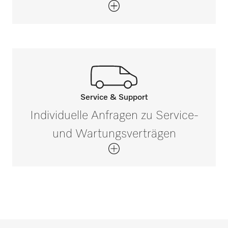
Service & Support
Rufen Sie unsere Experten an.
Individuelle Anfragen zu Service-
Wenn Sie Fragen haben oder weitere
und Wartungsverträgen
Informationen benötigen, kontaktieren Sie
uns bitte unter 0 52 41 22 44 644*
Jetzt anrufen
*Gebührenfrei