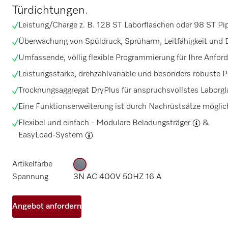
Türdichtungen.
Leistung/Charge z. B. 128 ST Laborflaschen oder 98 ST
Pi
Überwachung von Spüldruck, Sprüharm, Leitfähigkeit und 
Umfassende, völlig flexible Programmierung für Ihre Anfor
Leistungsstarke, drehzahlvariable und besonders robuste
Trocknungsaggregat
DryPlus für anspruchsvollstes Laborgl
Eine Funktionserweiterung ist durch Nachrüstsätze möglic
Flexibel und einfach -
Modulare Beladungsträger
&
EasyLoad-System
Artikelfarbe
Spannung
3N AC 400V 50HZ 16 A
Angebot anfordern