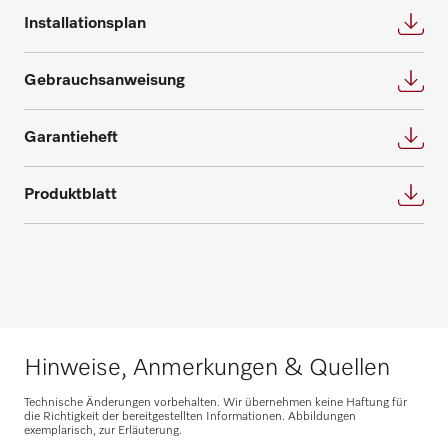
Installationsplan
Nehmen Sie Kontakt auf
Beratung anfragen
Gebrauchsanweisung
Garantieheft
Produktblatt
Ersatzteile anfragen
Benötigen Sie Ersatzteile für Ihre
Produkte? Melden Sie sich gerne bei uns!
Ersatzteile anfragen
Hinweise, Anmerkungen & Quellen
Technische Änderungen vorbehalten. Wir übernehmen keine Haftung für
die Richtigkeit der bereitgestellten Informationen. Abbildungen
exemplarisch, zur Erläuterung.