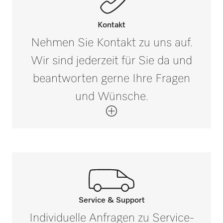
Salzbehälteranschluss in der
Kontakt
Spülraumdecke
Nehmen Sie Kontakt zu uns auf.
Wir sind jederzeit für Sie da und
USB Kundendienst-Schnittstelle
beantworten gerne Ihre Fragen
und Wünsche.
Einstellmöglichkeit für Prozesschemikalien
(3 x 5 l / 2 x 10 l)
i
Mittels Laser-Technologie spaltfrei
verschweißter Spülraum
i
Heizkörper außerhalb des Spülraums
Service & Support
i
Rufen Sie unsere Experten an.
Individuelle Anfragen zu Service-