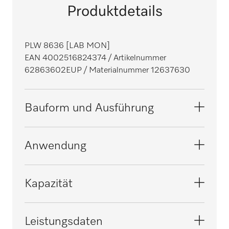
Produktdetails
PLW 8636 [LAB MON]
EAN 4002516824374
/ Artikelnummer
62863602EUP
/ Materialnummer 12637630
Bauform und Ausführung
Bauform
Anwendung
Standgerät, breit
Linie
Geeignet für Labore
Kapazität
ExpertLine
i
Außenverkleidung
Enghalsgläser pro Charge [Anzahl]
Leistungsdaten
Edelstahl
128