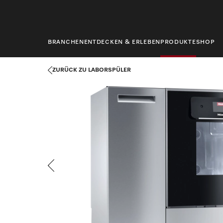
springen
BRANCHEN
ENTDECKEN & ERLEBEN
PRODUKTE
SHOP
Startseite
Produkte
Labortechnik
Laborspüler
PLW 8683 
ZURÜCK ZU LABORSPÜLER