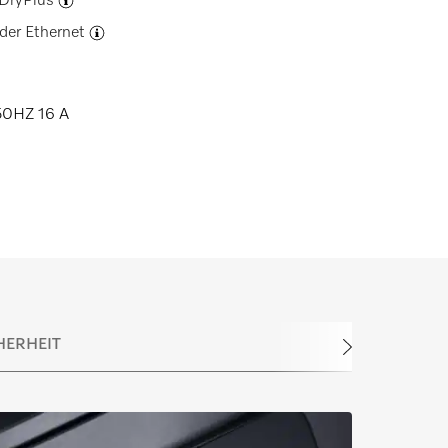
DryPlus
der Ethernet
0HZ 16 A
HERHEIT