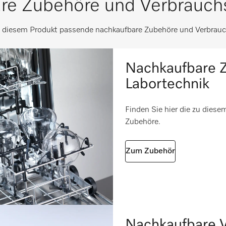
re Zubehöre und Verbrauchs
mm
520
i
rpumpen (Option)
i
100
u diesem Produkt passende nachkaufbare Zubehöre und Verbrauc
133
Nachkaufbare Z
1220
i
Labortechnik
i
Finden Sie hier die zu dies
i
Zubehöre.
i
Zum Zubehör
m
Nachkaufbare V