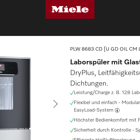
CD [U GD OIL CM LAN]
PLW 8683 CD [U GD OIL CM 
Laborspüler mit Glast
DryPlus, Leitfähigkei
Dichtungen.
Leistung/Charge z. B. 128
Lab
Flexibel und einfach -
Modular
EasyLoad-System
Höchster Bedienkomfort mit F
Sicherheit durch Kontrolle -
S