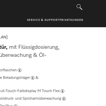
SERVICE & SUPPORT
PRIVATKUNDEN
LAN]
ür,
mit Flüssigdosierung,
tsüberwachung & Öl-
orflaschen
e Beladungsträger
&
ull-Touch-Farbdisplay
M Touch Flex
püldruck- und Sprüharmüberwachung