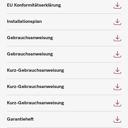
Bedarf und beantworten gerne weitere
EU Konformitätserklärung
Beratungstermin für eine individuelle
Fragen zu Service- und Wartungsverträgen.
Planung an.
Installationsplan
Nehmen Sie Kontakt auf
Beratung anfragen
Gebrauchsanweisung
Gebrauchsanweisung
Kurz-Gebrauchsanweisung
Ersatzteile anfragen
Kurz-Gebrauchsanweisung
Benötigen Sie Ersatzteile für Ihre
Produkte? Melden Sie sich gerne bei uns!
Kurz-Gebrauchsanweisung
Ersatzteile anfragen
Garantieheft