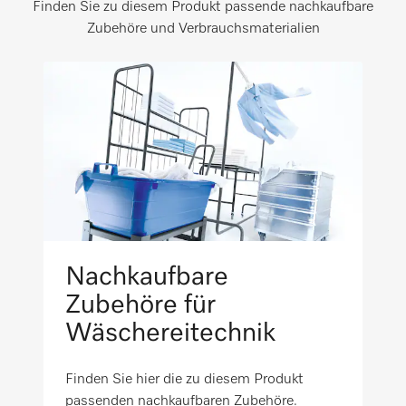
WEEE
Finden Sie zu diesem Produkt passende nachkaufbare
461
i
Zubehöre und Verbrauchsmaterialien
Maximale Bodenbelastung in N
Wäscheabstreifer
VDE-EMC
3767
i
Wäschekasten
Spritzwasserschutz IPX0
i
Wäscherückführung (Option)
Maschinenrichtlinienkonform nach
i
2006/42/EG
Abdeckhaube (Option)
Nachkaufbare
i
Zubehöre für
Favoritenprogramm
Wäschereitechnik
i
Finden Sie hier die zu diesem Produkt
Falscheingabeerkennung
passenden nachkaufbaren Zubehöre.