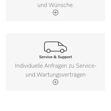
Beugt Korrosion vor
und Wünsche.
Service & Support
Rufen Sie unsere Experten an.
Individuelle Anfragen zu Service-
Wenn Sie Fragen haben oder weitere
und Wartungsverträgen
Informationen benötigen, kontaktieren Sie
uns bitte unter 0 52 41 22 44 644*
Jetzt anrufen
*Gebührenfrei