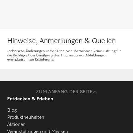
Ersatzteile anfragen
Benötigen Sie Ersatzteile für Ihre
Produkte? Melden Sie sich gerne bei uns!
Hinweise, Anmerkungen & Quellen
Ersatzteile anfragen
Technische Änderungen vorbehalten. Wir übernehmen keine Haftung für
die Richtigkeit der bereitgestellten Informationen. Abbildungen
exemplarisch, zur Erläuterung.
ZUM ANFANG DER SEITE
Entdecken & Erleben
Blog
Produktneuheiten
Aktionen
Veranstaltungen und Messen