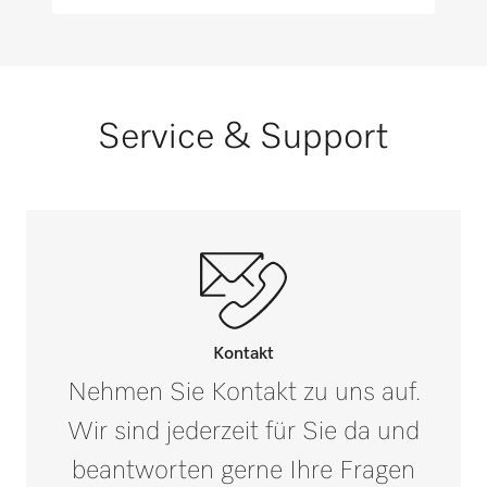
Nicht geeignet für Übertragungsinstrumente
Frei von Tensiden
Service & Support
Frei von Mikroplastik
i
Sehr gute Abspülbarkeit
Vorbeugung von Kalkablagerungen in der
Spülkammer
Kontakt
Nehmen Sie Kontakt zu uns auf.
Neutralisation verschleppter Alkalireste
Wir sind jederzeit für Sie da und
beantworten gerne Ihre Fragen