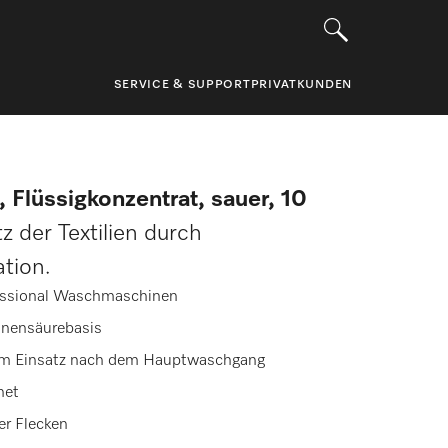
SERVICE & SUPPORT
PRIVATKUNDEN
, Flüssigkonzentrat, sauer, 10
 der Textilien durch
ation.
essional Waschmaschinen
ronensäurebasis
um Einsatz nach dem Hauptwaschgang
net
er Flecken