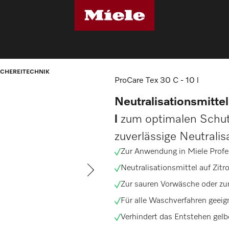
gemittel für Wäschereitechnik
ProCare Tex 30 C - 10 l
CHEREITECHNIK
ProCare Tex 30 C - 10 l
Neutralisationsmittel
l
zum optimalen Schutz
zuverlässige Neutralis
Zur Anwendung in Miele Prof
Neutralisationsmittel auf Zit
Zur sauren Vorwäsche oder z
Für alle Waschverfahren geeig
Verhindert das Entstehen gelb