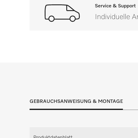
Service & Support
Individuelle 
Wenn Sie Fragen haben od
Inspektion, Wartung und Instandhaltung t
Lösung für jeden
GEBRAUCHSANWEISUNG & MONTAGE
Individuellen Beratungste
Fordern Sie Ihren persönlichen Beratungste
Produktdatenblatt