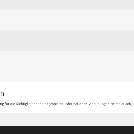
en
E
en
für die Richtigkeit der bereitgestellten Informationen. Abbildungen exemplarisch, z