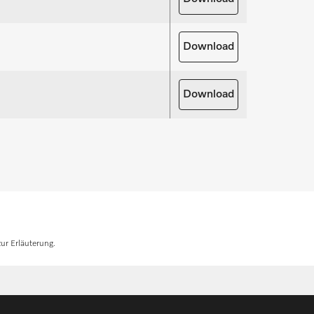
uns!
Download
rsatzteile anfragen
Download
ur Erläuterung.