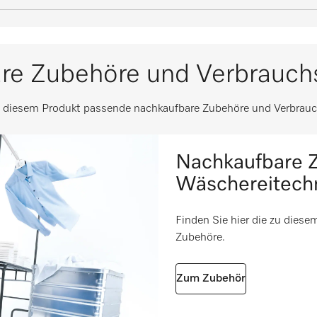
202
rigtemperaturbereich
gen Gebinde unverzüglich
i
230
aturen von 40 °C
re Zubehöre und Verbrauchs
ätsverlust verwendbar
314
i
24
i
u diesem Produkt passende nachkaufbare Zubehöre und Verbrauc
202
i
er Dosierung
230
i
1,23
Nachkaufbare Z
10,5 kg
Wäschereitech
toffe
10000
Finden Sie hier die zu dies
ung
Zubehöre.
Zum Zubehör