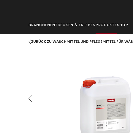
springen
BRANCHEN
ENTDECKEN & ERLEBEN
PRODUKTE
SHOP
Startseite
Produkte
Wäschereitechnik
Waschmittel und Pfle
ZURÜCK ZU WASCHMITTEL UND PFLEGEMITTEL FÜR WÄS