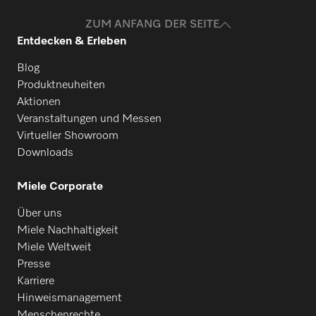
der Geräte bieten wir Miele MOVE Connect an. Miele
Betriebsstunden.
ZUM ANFANG DER SEITE
MOVE MedDent+ ist nützlich, wenn Sie eine
Entdecken & Erleben
benutzerfreundliche und moderne Lösung für die
Prozessdokumentation bevorzugen.
Blog
Produktneuheiten
Aktionen
Veranstaltungen und Messen
Virtueller Showroom
Downloads
Miele Corporate
Über uns
Miele Nachhaltigkeit
Miele Weltweit
Presse
Karriere
Hinweismanagement
Menschenrechte