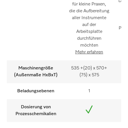
Desi
für kleine Praxen,
mi
die die Aufbereitung
Sch
aller Instrumente
In
auf der
Proz
Arbeitsplatte
f
durchführen
k
möchten
M
Mehr erfahren
Maschinengröße
535 +(20) x 570+
835
(Außenmaße HxBxT)
(75) x 575
Beladungsebenen
1
Dosierung von
Prozesschemikalien