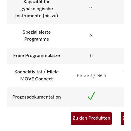
Kapazität für
gynäkologische
12
Instrumente (bis zu)
Spezialisierte
3
Programme
Freie Programmplätze
5
Konnektivität / Miele
WLA
RS 232 / Nein
MOVE Connect
Prozessdokumentation
Zu den Produkten
Zu 