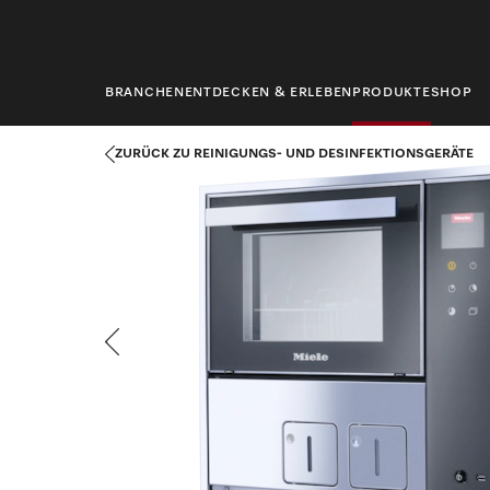
springen
BRANCHEN
ENTDECKEN & ERLEBEN
PRODUKTE
SHOP
Startseite
Produkte
Medizintechnik
Reinigungs- und Desinf
ZURÜCK ZU REINIGUNGS- UND DESINFEKTIONSGERÄTE