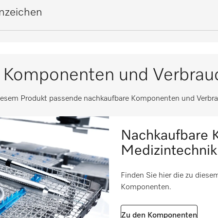
m
375
i
erweiterbar auf USB
i
nzeichen
ch DIN EN 1822) in %
99,995
mm
415
1000
480
i
P 21
 Komponenten und Verbrauc
55
entation
i
65
ung
diesem Produkt passende nachkaufbare Komponenten und Verbra
150
i
i
Nachkaufbare 
lstahl (1.4404/316L)
i
Medizintechnik
Finden Sie hier die zu dies
Komponenten.
Zu den Komponenten