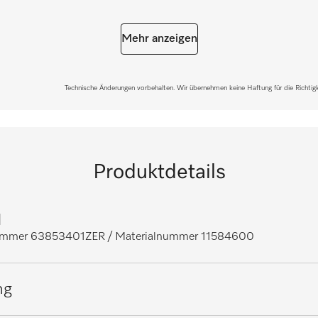
Mehr anzeigen
Technische Änderungen vorbehalten. Wir übernehmen keine Haftung für die Richtigke
Produktdetails
]
nummer 63853401ZER
/ Materialnummer 11584600
ng