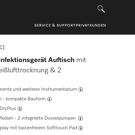
SERVICE & SUPPORT
PRIVATKUNDEN
C]
nfektionsgerät Auftisch
mit
eißlufttrocknung & 2
mente und weiteres Instrumentarium
n -
kompakte Bauform
DryPlus
Medien -
2 integrierte Dosierpumpen
play mit tastenfreiem Softtouch Pad