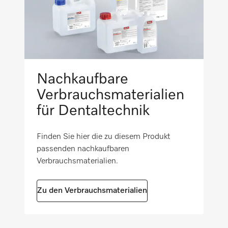
i
Salzgefäß in der Tür
i
Optische Kundendienst-Schnittstelle
Nachkaufbare
Verbrauchsmaterialien
Mittels Laser-Technologie spaltfrei
für Dentaltechnik
verschweißter Spülraum
i
Finden Sie hier die zu diesem Produkt
passenden nachkaufbaren
Heizkörper außerhalb des Spülraums
Verbrauchsmaterialien.
i
Spülraum aus hochwertigem Edelstahl
Zu den Verbrauchsmaterialien
(1.4301/304)
i