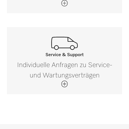
Service & Support
Rufen Sie unsere Experten an.
Individuelle Anfragen zu Service-
Wenn Sie Fragen haben oder weitere
und Wartungsverträgen
Informationen benötigen, kontaktieren Sie
uns bitte unter 0 52 41 22 44 644*
Jetzt anrufen
*Gebührenfrei