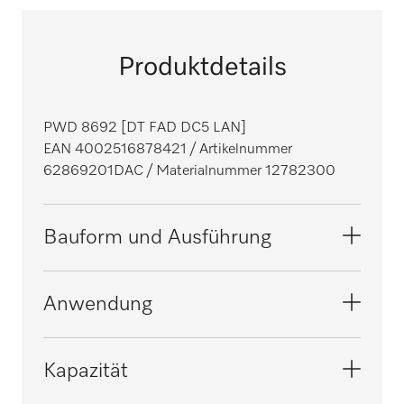
Produktdetails
PWD 8692 [DT FAD DC5 LAN]
EAN 4002516878421
/ Artikelnummer
62869201DAC
/ Materialnummer 12782300
Bauform und Ausführung
Bauform
Anwendung
Unterbaugerät, schmal, ohne Deckel
Linie
Geeignet für Dentalpraxen
Kapazität
ExpertLine
i