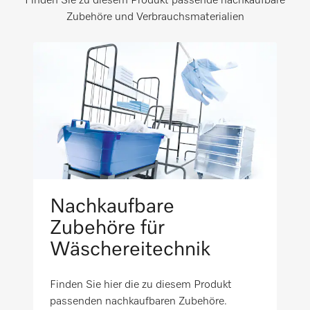
Finden Sie zu diesem Produkt passende nachkaufbare
2820
Schleudern) (A-D)
Zubehöre und Verbrauchsmaterialien
A
Spritzwasserschutz IP X4
Luftschallemission beim Schleudern in
dB(A)re1pW
69
WEEE
Programmlaufzeit im Programm "eco 40-
60" in Min.
Maschinenrichtlinienkonform nach
219
2006/42/EG
Recyclingquote in %
Nachkaufbare
95
Zubehöre für
Wäschereitechnik
Finden Sie hier die zu diesem Produkt
passenden nachkaufbaren Zubehöre.