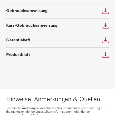
Beratung anfragen
Gebrauchsanweisung
Kurz-Gebrauchsanweisung
Garantieheft
Ersatzteile anfragen
Produktblatt
Benötigen Sie Ersatzteile für Ihre
Produkte? Melden Sie sich gerne bei uns!
Ersatzteile anfragen
Hinweise, Anmerkungen & Quellen
Technische Änderungen vorbehalten. Wir übernehmen keine Haftung für
die Richtigkeit der bereitgestellten Informationen. Abbildungen