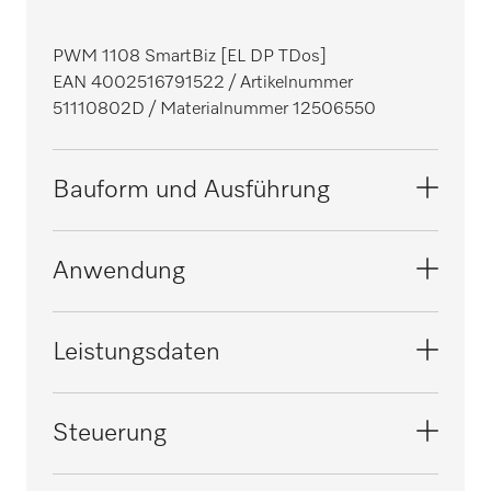
PWM 1108 SmartBiz [EL DP TDos]
EAN 4002516791522
/ Artikelnummer
51110802D
/ Materialnummer 12506550
Bauform und Ausführung
Bauform
Anwendung
Frontlader, säulenfähig
i
Linie
Geeignet für die Hotellerie und Gastronomie
Leistungsdaten
SmartBiz
i
Front
Geeignet für das Handwerk
Geprüfte Viruswirksamkeit
Steuerung
Lotosweiß
i
i