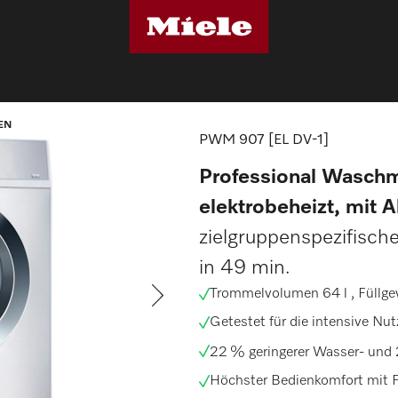
triewaschmaschinen
PWM 907 [EL DV-1]
EN
PWM 907 [EL DV-1]
Professional Waschm
elektrobeheizt, mit A
zielgruppenspezifisch
in 49 min.
Trommelvolumen 64 l , Füllge
Getestet für die intensive Nu
22 % geringerer Wasser- und 
Höchster Bedienkomfort mit F