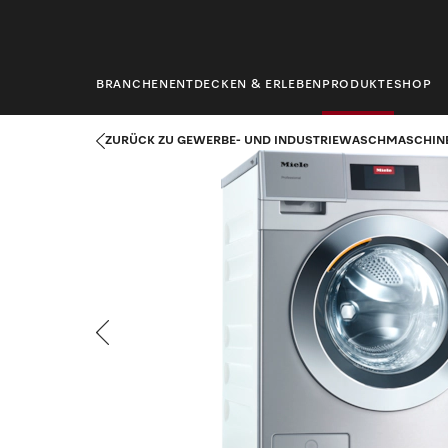
springen
BRANCHEN
ENTDECKEN & ERLEBEN
PRODUKTE
SHOP
Startseite
Produkte
Wäschereitechnik
Gewerbe- und Indus
ZURÜCK ZU GEWERBE- UND INDUSTRIEWASCHMASCHIN