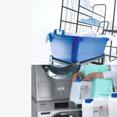
Maschinenrichtlinienkonform 
Volumenstromzähler
Trommelbeleuchtung LED, Klass
Kommunikationsschacht
Wäsche nachlegen
Geräteunabhängiges Zubehör