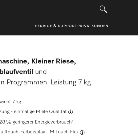
SERVICE & SUPPORT
PRIVATKUNDEN
aschine, Kleiner Riese,
blaufventil
und
en Programmen. Leistung 7 kg
wicht 7 kg
tzung -
einmalige Miele Qualität
28 % geringerer Energieverbrauch
*
ulltouch-Farbdisplay -
M Touch Flex