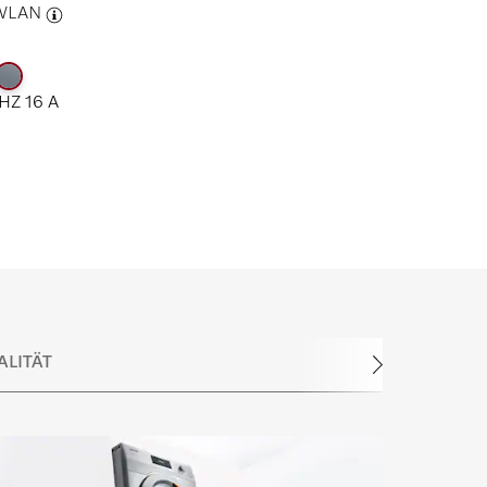
WLAN
HZ 16 A
ALITÄT