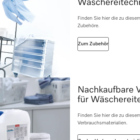
Wäschereitech
nach 2006/42/EG
i
Finden Sie hier die zu dies
Zubehöre.
e 1
i
i
Zum Zubehör
i
i
Nachkaufbare V
für Wäschereit
Finden Sie hier die zu dies
Verbrauchsmaterialien.