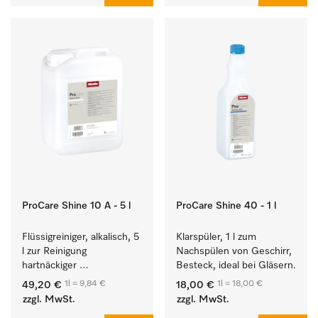
ProCare Shine 10 A - 5 l
ProCare Shine 40 - 1 l
Flüssigreiniger, alkalisch, 5 
Klarspüler, 1 l zum 
l zur Reinigung 
Nachspülen von Geschirr, 
hartnäckiger 
Besteck, ideal bei Gläsern.
Anschmutzungen von 
1l = 9,84 €
1l = 18,00 €
49,20 €
18,00 €
Geschirr, Besteck und 
zzgl. MwSt.
zzgl. MwSt.
Gläsern.