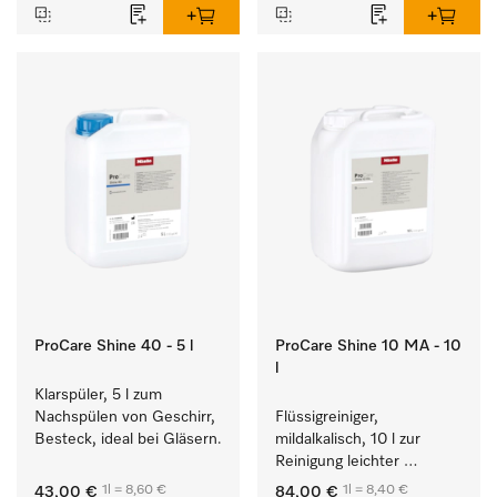
ProCare Shine 40 - 5 l
ProCare Shine 10 MA - 10
l
Klarspüler, 5 l zum 
Nachspülen von Geschirr, 
Flüssigreiniger, 
Besteck, ideal bei Gläsern.
mildalkalisch, 10 l zur 
Reinigung leichter 
Anschmutzungen von 
1l = 8,60 €
1l = 8,40 €
43,00 €
84,00 €