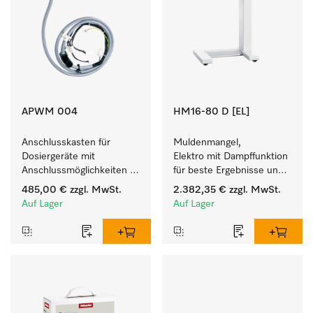
APWM 004
HM16-80 D [EL]
Anschlusskasten für 
Muldenmangel, 
Dosiergeräte mit 
Elektro mit Dampffunktion 
Anschlussmöglichkeiten 
für beste Ergebnisse und 
für maximal 6 
höchsten Komfort.
485,00 €
zzgl. MwSt.
2.382,35 €
zzgl. MwSt.
Dosierpumpen.
Auf Lager
Auf Lager