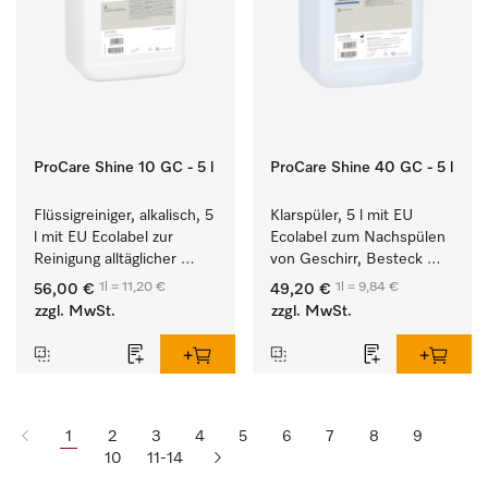
ProCare Shine 10 GC - 5 l
ProCare Shine 40 GC - 5 l
Flüssigreiniger, alkalisch, 5 
Klarspüler, 5 l mit EU 
l mit EU Ecolabel zur 
Ecolabel zum Nachspülen 
Reinigung alltäglicher 
von Geschirr, Besteck 
Anschmutzungen von 
und Gläsern.
1l = 11,20 €
1l = 9,84 €
56,00 €
49,20 €
Geschirr, Besteck und 
zzgl. MwSt.
zzgl. MwSt.
Gläsern.
1
2
3
4
5
6
7
8
9
10
11-14