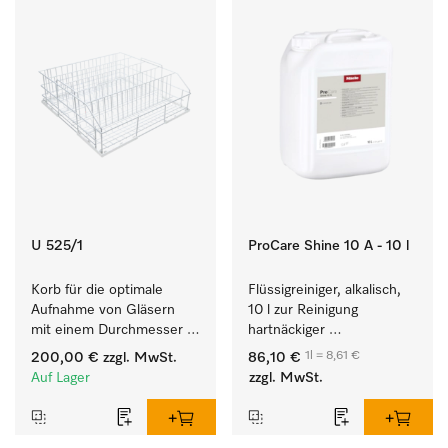
U 525/1
ProCare Shine 10 A - 10 l
Korb für die optimale 
Flüssigreiniger, alkalisch, 
Aufnahme von Gläsern 
10 l zur Reinigung 
mit einem Durchmesser 
hartnäckiger 
von max. 8 cm.
Anschmutzungen von 
1l = 8,61 €
200,00 €
zzgl. MwSt.
86,10 €
Geschirr, Besteck und 
Auf Lager
zzgl. MwSt.
Gläsern.