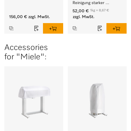
Reinigung starker 
Anschmutzungen von 
1kg = 8,67 €
52,00 €
Geschirr, Besteck und 
156,00 €
zzgl. MwSt.
zzgl. MwSt.
Gläsern.
Accessories
for "Miele":