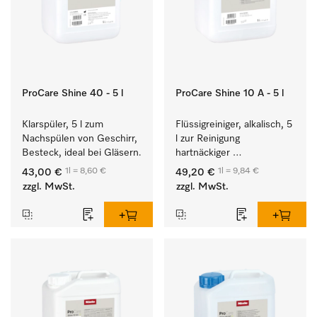
ProCare Shine 40 - 5 l
ProCare Shine 10 A - 5 l
Klarspüler, 5 l zum 
Flüssigreiniger, alkalisch, 5 
Nachspülen von Geschirr, 
l zur Reinigung 
Besteck, ideal bei Gläsern.
hartnäckiger 
Anschmutzungen von 
1l = 8,60 €
1l = 9,84 €
43,00 €
49,20 €
Geschirr, Besteck und 
zzgl. MwSt.
zzgl. MwSt.
Gläsern.