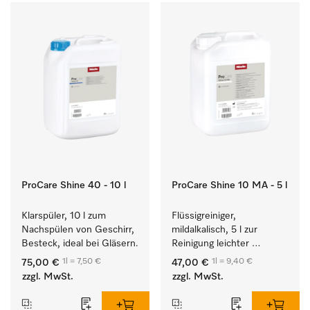
ProCare Shine 40 - 10 l
ProCare Shine 10 MA - 5 l
Klarspüler, 10 l zum 
Flüssigreiniger, 
Nachspülen von Geschirr, 
mildalkalisch, 5 l zur 
Besteck, ideal bei Gläsern.
Reinigung leichter 
Anschmutzungen von 
1l = 7,50 €
1l = 9,40 €
75,00 €
47,00 €
Geschirr, Besteck und 
zzgl. MwSt.
zzgl. MwSt.
Gläsern.