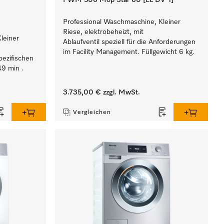
PWM 506 Mop Star 60 [EL DV-1]
Professional Waschmaschine, Kleiner
Riese, elektrobeheizt, mit
leiner
Ablaufventil speziell für die Anforderungen
im Facility Management. Füllgewicht 6 kg.
ezifischen
49 min .
3.735,00 €
zzgl. MwSt.
Vergleichen