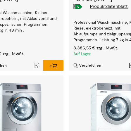
EL DV-1]
PWM 507 [EL DP-1]
Produktdatenblatt
al Waschmaschine, Kleiner
trobeheizt, mit Ablaufventil und
Professional Waschmaschine, K
nspezifischen Programmen.
Riese, elektrobeheizt, mit
kg in 49 min .
Ablaufpumpe und zielgruppensp
Programmen. Leistung 7 kg in 
3.386,55 €
zzgl. MwSt.
€
zzgl. MwSt.
Auf Lager
chen
Vergleichen