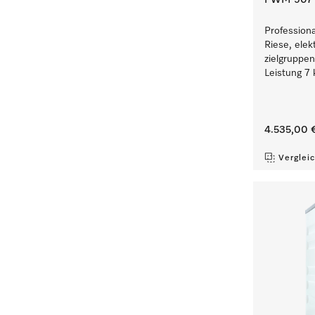
PWM 907 [
Profession
Riese, elek
zielgruppe
Leistung 7 
4.535,00 
Verglei