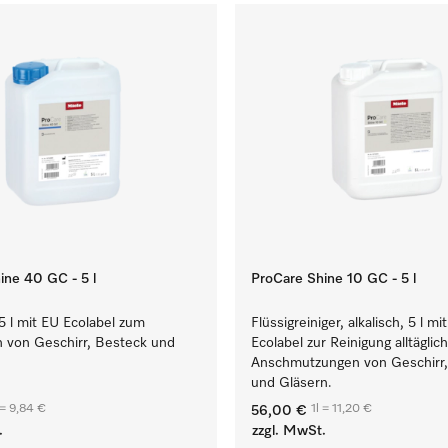
ine 40 GC - 5 l
ProCare Shine 10 GC - 5 l
 5 l mit EU Ecolabel zum
Flüssigreiniger, alkalisch, 5 l mi
 von Geschirr, Besteck und
Ecolabel zur Reinigung alltäglic
Anschmutzungen von Geschirr,
und Gläsern.
 = 9,84 €
1l = 11,20 €
56,00 €
.
zzgl. MwSt.