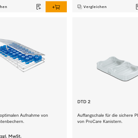
chen
Vergleichen
DTD 2
r optimalen Aufnahme von
Auffangschale für die sichere P
tenbechern.
von ProCare Kanistern.
zgl. MwSt.