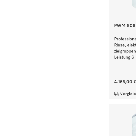
PWM 906 [
Profession
Riese, elek
zielgruppe
Leistung 6 
4.165,00 
Verglei