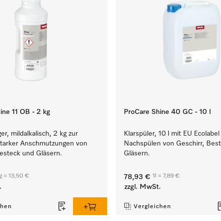
ine 11 OB - 2 kg
ProCare Shine 40 GC - 10 l
er, mildalkalisch, 2 kg zur
Klarspüler, 10 l mit EU Ecolabe
starker Anschmutzungen von
Nachspülen von Geschirr, Bes
Besteck und Gläsern.
Gläsern.
g = 13,50 €
1l = 7,89 €
78,93 €
.
zzgl. MwSt.
chen
Vergleichen