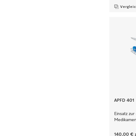
Verglei
APFD 401
Einsatz zu
Medikamen
140,00 €
z