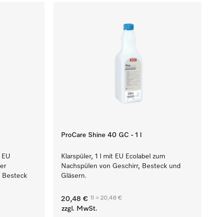
ProCare Shine 40 GC - 1 l
t EU
Klarspüler, 1 l mit EU Ecolabel zum
her
Nachspülen von Geschirr, Besteck und
 Besteck
Gläsern.
1l = 20,48 €
20,48 €
zzgl. MwSt.