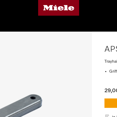
AP
Trayha
Grif
29,0