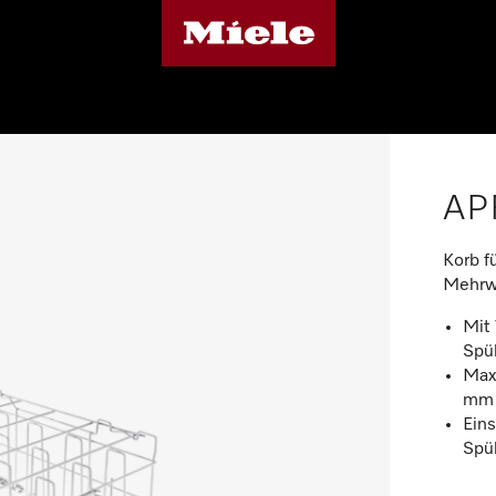
AP
Korb f
Mehrw
Mit 
Spü
Max
mm
Ein
Spü