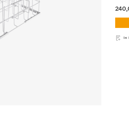
240,
In