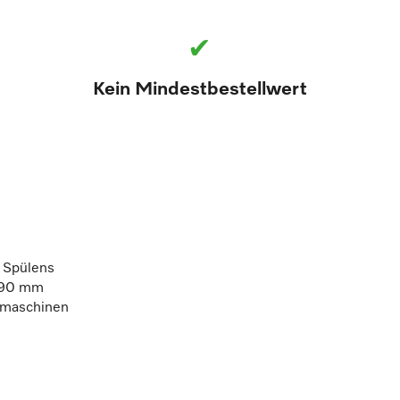
✔
Kein Mindestbestellwert
s Spülens
-90 mm
lmaschinen