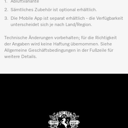
1.
Abluftvariante
2.
Sämtliches Zubehör ist optional erhältlich.
3.
Die Mobile App ist separat erhältlich - die Verfügbarkeit
unterscheidet sich je nach Land/Region.
Technische Änderungen vorbehalten; für die Richtigkeit
der Angaben wird keine Haftung übernommen. Siehe
Allgemeine Geschäftsbedingungen in der Fußzeile für
weitere Details.