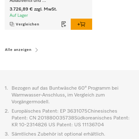
Ablaufventil und 
zielgruppenspezifischen Programmen. 
3.726,89 €
zzgl. MwSt.
Leistung 7 kg  in 49 min .
Auf Lager
Vergleichen
Alle anzeigen
1.
Bezogen auf das Buntwäsche 60° Programm bei
Warmwasser-Anschluss, im Vergleich zum
Vorgängermodell.
2.
Europäisches Patent: EP 3631075Chinesisches
Patent: CN 201880035738Südkoreanisches Patent:
KR 10-2314826 US Patent: US 11136704
3.
Sämtliches Zubehör ist optional erhältlich.