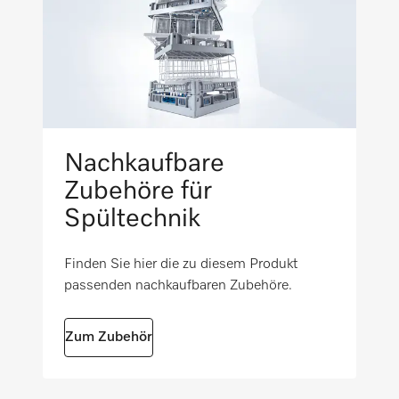
Außenmaß, Bruttobreite in mm
i
1250
Außenmaß, Bruttotiefe in mm
i
760
Nettogewicht in kg
Nachkaufbare
24
Zubehöre für
Spültechnik
Bruttogewicht in kg
i
25
Finden Sie hier die zu diesem Produkt
passenden nachkaufbaren Zubehöre.
Zum Zubehör