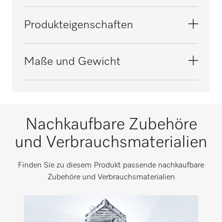
PG 8172 Eco
Tisch/Tischzubehör
Produkteigenschaften
PTD 901
Material
Maße und Gewicht
Edelstahl
Farbe
Außenmaß, Nettohöhe in mm
Edelstahl
870
Nachkaufbare Zubehöre
Außenmaß, Nettobreite in mm
und Verbrauchsmaterialien
1200
Außenmaß, Nettotiefe in mm
Finden Sie zu diesem Produkt passende nachkaufbare
700
Zubehöre und Verbrauchsmaterialien
Außenmaß, Bruttohöhe in mm
i
270