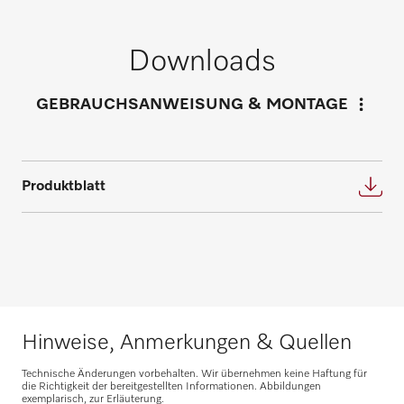
Service- und
Wartungsverträge
Downloads
Inspektion, Wartung und Instandhaltung
Individuellen Beratungstermin
GEBRAUCHSANWEISUNG & MONTAGE
tragen zum Erhalt des Gerätewertes und
anfordern
somit zur Sicherung Ihrer Investition bei.
Wir bieten die passende Lösung für jeden
Fordern Sie Ihren persönlichen
Bedarf und beantworten gerne weitere
Produktblatt
Beratungstermin für eine individuelle
Fragen zu Service- und Wartungsverträgen.
Planung an.
Nehmen Sie Kontakt auf
Beratung anfragen
Hinweise, Anmerkungen & Quellen
Technische Änderungen vorbehalten. Wir übernehmen keine Haftung für
die Richtigkeit der bereitgestellten Informationen. Abbildungen
exemplarisch, zur Erläuterung.