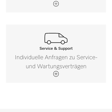
Service & Support
Rufen Sie unsere Experten an.
Individuelle Anfragen zu Service-
Wenn Sie Fragen haben oder weitere
und Wartungsverträgen
Informationen benötigen, kontaktieren Sie
uns bitte unter 0 52 41 22 44 644*
Jetzt anrufen
*Gebührenfrei